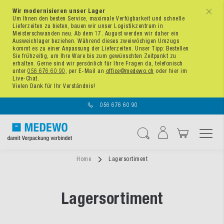
Wir modernisieren unser Lager
x
Um Ihnen den besten Service, maximale Verfügbarkeit und schnelle
Lieferzeiten zu bieten, bauen wir unser Logistikzentrum in
Meisterschwanden neu. Ab dem 17. August werden wir daher ein
Ausweichlager beziehen. Während dieses zweiwöchigen Umzugs
kommt es zu einer Anpassung der Lieferzeiten. Unser Tipp: Bestellen
Sie frühzeitig, um Ihre Ware bis zum gewünschten Zeitpunkt zu
erhalten. Gerne sind wir persönlich für Ihre Fragen da, telefonisch
unter
056 676 60 90
, per E-Mail an
office@medewo.ch
oder hier im
Live-Chat.
Vielen Dank für Ihr Verständnis!
056 676 60 90
Navigation umschal
Suche
Home
Lagersortiment
Lagersortiment