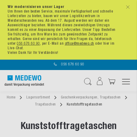
Wir modernisieren unser Lager
x
Um Ihnen den besten Service, maximale Verfügbarkeit und schnelle
Lieferzeiten zu bieten, bauen wir unser Logistikzentrum in
Meisterschwanden neu. Ab dem 17. August werden wir daher ein
Ausweichlager beziehen. Während dieses zweiwöchigen Umzugs
kommt es zu einer Anpassung der Lieferzeiten. Unser Tipp: Bestellen
Sie frühzeitig, um Ihre Ware bis zum gewünschten Zeitpunkt zu
erhalten. Gerne sind wir persönlich für Ihre Fragen da, telefonisch
unter
056 676 60 90
, per E-Mail an
office@medewo.ch
oder hier im
Live-Chat.
Vielen Dank für Ihr Verständnis!
056 676 60 90
Navigation umschal
Suche
Home
Lagersortiment
Geschenkverpackungen, Tragetaschen
Tragetaschen
Kunststofftragetaschen
Kunststofftragetaschen