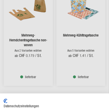
Mehrweg-
Mehrweg-Kühltragetasche
Hemdchentragetasche non-
woven
Aus 2 Varianten wählen
Aus 5 Varianten wählen
CHF 0.179
/ St.
CHF 1.41
/ St.
ab
ab
lieferbar
lieferbar
Produktvergleich - Tragetaschen
Datenschutzeinstellungen