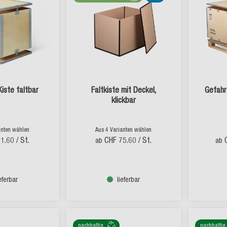
iste faltbar
Faltkiste mit Deckel,
Gefahr
klickbar
anten wählen
Aus 4 Varianten wählen
51.60
/ St.
CHF 75.60
/ St.
ab
ab
ieferbar
lieferbar
nachhaltig
nachhaltig