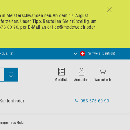
x
um in Meisterschwanden neu. Ab dem 17. August
zeiten. Unser Tipp: Bestellen Sie frühzeitig, um
676 60 90
, per E-Mail an
office@medewo.ch
oder
Store
e Qualität
Schweiz (Deutsch)
auswählen
Suche
Merkliste
Anmelden
Warenkorb
Kartonfinder
056 676 60 90
kungen aus Holz