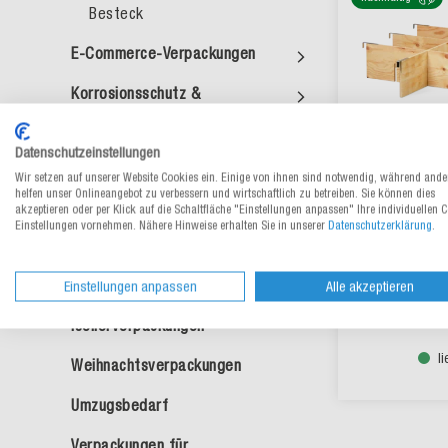
Besteck
E-Commerce-Verpackungen
Korrosionsschutz &
Langzeitlagerung
Datenschutzeinstellungen
ESD- & antistatische
Wir setzen auf unserer Website Cookies ein. Einige von ihnen sind notwendig, während ande
Rahment
Verpackungen
helfen unser Onlineangebot zu verbessern und wirtschaftlich zu betreiben. Sie können dies
Holzaufs
akzeptieren oder per Klick auf die Schaltfläche "Einstellungen anpassen" Ihre individuellen 
Gefahrgutverpackungen
Einstellungen vornehmen. Nähere Hinweise erhalten Sie in unserer
Datenschutzerklärung
.
Exportverpackungen
Aus 6 Vari
CHF 
ab
Einstellungen anpassen
Alle akzeptieren
Thermo- &
Isolierverpackungen
l
Weihnachtsverpackungen
Umzugsbedarf
Verpackungen für