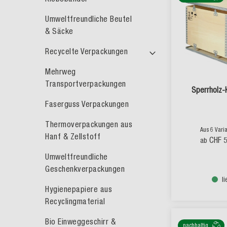
Umweltfreundliche Beutel
& Säcke
Recycelte Verpackungen
Mehrweg
Transportverpackungen
Sperrholz-K
Faserguss Verpackungen
Thermoverpackungen aus
Aus 6 Vari
Hanf & Zellstoff
CHF 
ab
Umweltfreundliche
Geschenkverpackungen
l
Hygienepapiere aus
Recyclingmaterial
Bio Einweggeschirr &
nachhaltig