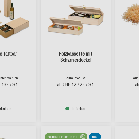
e faltbar
Holzkassette mit
Scharnierdeckel
anten wählen
Zum Produkt
Aus
6.432
/ St.
CHF 12.728
/ St.
ab
a
ieferbar
lieferbar
ressourcenschonend
neu