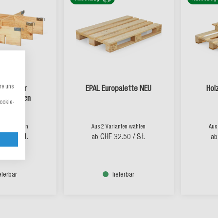
re uns
eiler für
EPAL Europalette NEU
Hol
atzrahmen
Cookie-
anten wählen
Aus 2 Varianten wählen
Aus
17.30
/ St.
CHF 32.50
/ St.
ab
ab
ieferbar
lieferbar