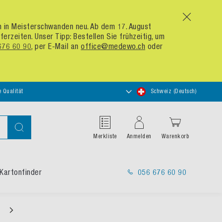
x
um in Meisterschwanden neu. Ab dem 17. August
zeiten. Unser Tipp: Bestellen Sie frühzeitig, um
676 60 90
, per E-Mail an
office@medewo.ch
oder
Store
e Qualität
Schweiz (Deutsch)
auswählen
Suche
Merkliste
Anmelden
Warenkorb
Kartonfinder
056 676 60 90
g