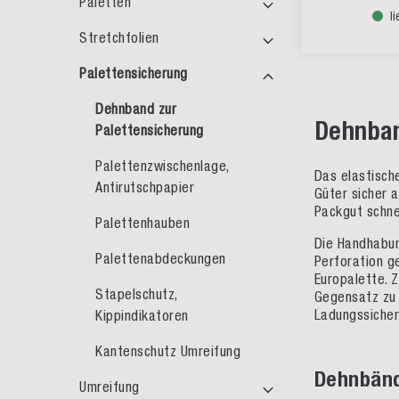
Paletten
l
Stretchfolien
Palettensicherung
Dehnband zur
Dehnban
Palettensicherung
Palettenzwischenlage,
Das elastisch
Antirutschpapier
Güter sicher 
Packgut schnel
Palettenhauben
Die Handhabun
Palettenabdeckungen
Perforation g
Europalette. 
Stapelschutz,
Gegensatz zu 
Ladungssicheru
Kippindikatoren
Kantenschutz Umreifung
Dehnbänd
Umreifung