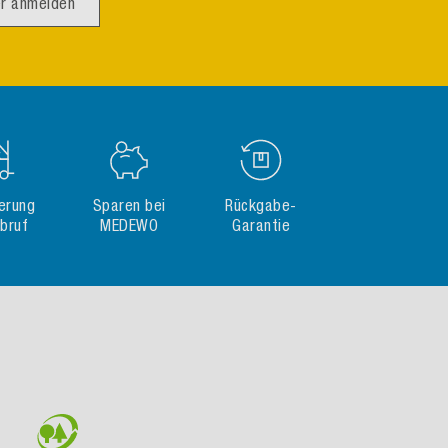
r anmelden
gerung
Sparen bei
Rückgabe-
Abruf
MEDEWO
Garantie