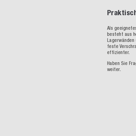
Praktisc
Als geeignete
besteht aus h
Lagerwänden u
feste Verschr
effizienter.
Haben Sie Fra
weiter.