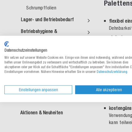
Paletten
Schrumpffolien
Lager- und Betriebsbedarf
flexibel ein
Dehnbarkeit
Betriebshygiene &
einfache un
Arbeitsschutz
Rollen in p
Geschenkverpackungen,
Datenschutzeinstellungen
Perforierun
Tragetaschen
Wir setzen auf unserer Website Cookies ein. Einige von ihnen sind notwendig, während ande
Palette ge
helfen unser Onlineangebot zu verbessern und wirtschaftlich zu betreiben. Sie können dies
akzeptieren oder per Klick auf die Schaltfläche "Einstellungen anpassen" Ihre individuellen 
Packgut ble
Lebensmittelverpackungen
Einstellungen vornehmen. Nähere Hinweise erhalten Sie in unserer
Datenschutzerklärung
.
gibt keine
Themenshops
Unfall- und
Einstellungen anpassen
Alle akzeptieren
vermeidet K
Individuelle Verpackungen
Wegen.
kostengünst
Aktionen & Neuheiten
Verwendung
kann teilw