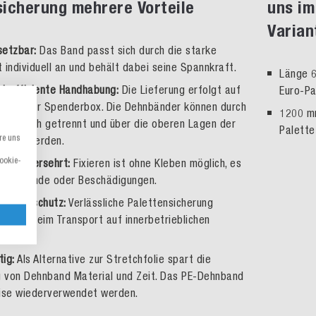
sicherung mehrere Vorteile
uns im
Varian
setzbar:
Das Band passt sich durch die starke
 individuell an und behält dabei seine Spannkraft.
Länge 6
d effiziente Handhabung:
Die Lieferung erfolgt auf
Euro-Pa
raktischer Spenderbox. Die Dehnbänder können durch
1200 mm
g einfach getrennt und über die oberen Lagen der
Palette
re uns
zogen werden.
Cookie-
ibt unversehrt:
Fixieren ist ohne Kleben möglich, es
 Rückstände oder Beschädigungen.
 Arbeitsschutz:
Verlässliche Palettensicherung
ippen beim Transport auf innerbetrieblichen
ig:
Als Alternative zur Stretchfolie spart die
 von Dehnband Material und Zeit. Das PE-Dehnband
eise wiederverwendet werden.