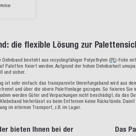
ieferbar
d: die flexible Lösung zur Palettensi
e Dehnband besteht aus recyclingfähiger Polyethylen (
PE
)-Folie m
auf Paletten fixiert werden. Aufgrund der hohen Dehnbarkeit ums
l und sicher.
g ist sehr einfach: das transparente Umreifungsband wird aus d
etrennt und über die obere Palettenlage gezogen. So fixieren Sie 
Zudem werden Güter und Verpackungen nicht beschädigt, da das Dehn
Klebeband hinterlässt es beim Entfernen keine Rückstände. Damit
ng im internen Transport, z.B. im Lager.
er bieten Ihnen bei der
Das Pa