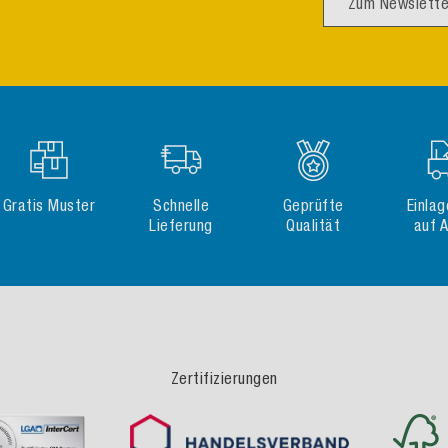
Zum Newslette
Gratis Muster
Schnelle
Geprüfte
Einla
Lieferung
Qualität
auf 
Zertifizierungen