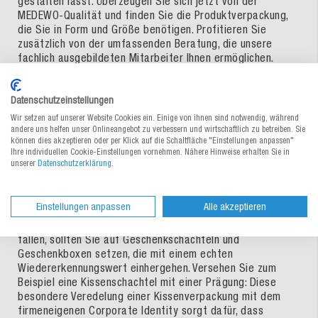
gestalten lässt. Überzeugen Sie sich jetzt von der
MEDEWO-Qualität und finden Sie die Produktverpackung,
die Sie in Form und Größe benötigen. Profitieren Sie
zusätzlich von der umfassenden Beratung, die unsere
fachlich ausgebildeten Mitarbeiter Ihnen ermöglichen.
Datenschutzeinstellungen
Geschenkkartons bedrucken lassen –
Wir setzen auf unserer Website Cookies ein. Einige von ihnen sind notwendig, während
ob Geschenkboxen oder Weinkarton
andere uns helfen unser Onlineangebot zu verbessern und wirtschaftlich zu betreiben. Sie
können dies akzeptieren oder per Klick auf die Schaltfläche "Einstellungen anpassen"
Ihre individuellen Cookie-Einstellungen vornehmen. Nähere Hinweise erhalten Sie in
unserer
Datenschutzerklärung
.
Bei Messen und Kunden-Events, aber auch an Feiertagen
wie Weihnachten oder zu besonderen Aktionen wie einem
Firmenjubiläum, sind Geschenke für Bestandskunden oder
Einstellungen anpassen
Alle akzeptieren
interessierte Neukunden gern gesehen. Damit sowohl Ihr
Unternehmen als auch die einzelnen Produkte ins Auge
fallen, sollten Sie auf Geschenkschachteln und
Geschenkboxen setzen, die mit einem echten
Wiedererkennungswert einhergehen. Versehen Sie zum
Beispiel eine Kissenschachtel mit einer Prägung: Diese
besondere Veredelung einer Kissenverpackung mit dem
firmeneigenen Corporate Identity sorgt dafür, dass