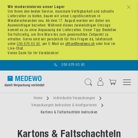
Wir modernisieren unser Lager
x
Um Ihnen den besten Service, maximale Verfügbarkeit und schnelle
Lieferzeiten zu bieten, bauen wir unser Logistikzentrum in
Meisterschwanden neu. Ab dem 17. August werden wir daher ein
Ausweichlager beziehen. Während dieses zweiwöchigen Umzugs
kommt es zu einer Anpassung der Lieferzeiten. Unser Tipp: Bestellen
Sie frühzeitig, um Ihre Ware bis zum gewünschten Zeitpunkt zu
erhalten. Gerne sind wir persönlich für Ihre Fragen da, telefonisch
unter
056 676 60 90
, per E-Mail an
office@medewo.ch
oder hier im
Live-Chat.
Vielen Dank für Ihr Verständnis!
056 676 60 90
Navigation umschal
Suche
Home
Individuelle Verpackungen
Verpackungen bedrucken & konfigurieren
Kartons & Faltschachteln bedrucken
Kartons & Faltschachteln