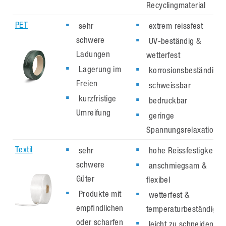
Recyclingmaterial
PET
sehr
extrem reissfest
schwere
UV-beständig &
Ladungen
wetterfest
Lagerung im
korrosionsbeständig
Freien
schweissbar
kurzfristige
bedruckbar
Umreifung
geringe
Spannungsrelaxation*
Textil
sehr
hohe Reissfestigkeit
schwere
anschmiegsam &
Güter
flexibel
Produkte mit
wetterfest &
empﬁndlichen
temperaturbeständig
oder scharfen
leicht zu schneiden