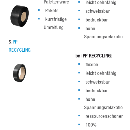
Palettenware
leicht dehnfähig
Pakete
schweissbar
kurzfristige
bedruckbar
Umreifung
hohe
Spannungsrelaxation
&
PP
RECYCLING
bei PP RECYCLING:
flexibel
leicht dehnfähig
schweissbar
bedruckbar
hohe
Spannungsrelaxation*
ressourcenschonend
100%