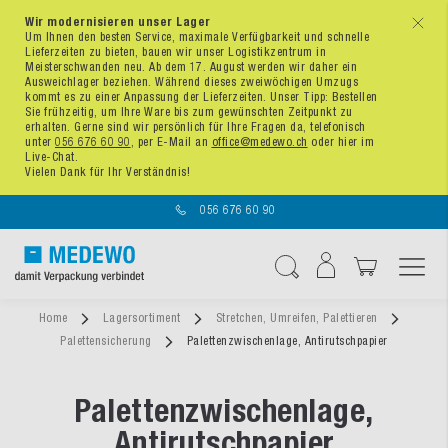
Wir modernisieren unser Lager
x
Um Ihnen den besten Service, maximale Verfügbarkeit und schnelle
Lieferzeiten zu bieten, bauen wir unser Logistikzentrum in
Meisterschwanden neu. Ab dem 17. August werden wir daher ein
Ausweichlager beziehen. Während dieses zweiwöchigen Umzugs
kommt es zu einer Anpassung der Lieferzeiten. Unser Tipp: Bestellen
Sie frühzeitig, um Ihre Ware bis zum gewünschten Zeitpunkt zu
erhalten. Gerne sind wir persönlich für Ihre Fragen da, telefonisch
unter
056 676 60 90
, per E-Mail an
office@medewo.ch
oder hier im
Live-Chat.
Vielen Dank für Ihr Verständnis!
056 676 60 90
Navigation umschal
Suche
Home
Lagersortiment
Stretchen, Umreifen, Palettieren
Palettensicherung
Palettenzwischenlage, Antirutschpapier
Palettenzwischenlage,
Antirutschpapier