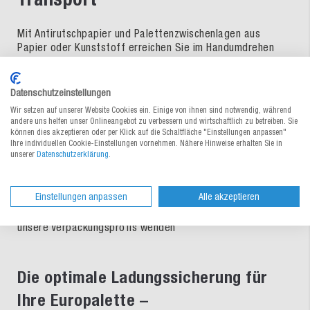
Mit Antirutschpapier und Palettenzwischenlagen aus
Papier oder Kunststoff erreichen Sie im Handumdrehen
eine gleichmässige Gewichtsverteilung. Die Palette kann
für maximalen Schutz zusätzlich noch mit einer
hochwertigen Umreifung fixiert oder in Stretchfolie
Datenschutzeinstellungen
gewickelt werden. Für Sie stellen wir in unserem MEDEWO
Wir setzen auf unserer Website Cookies ein. Einige von ihnen sind notwendig, während
Online-Shop alles bereit, was Sie für einen sicheren
andere uns helfen unser Onlineangebot zu verbessern und wirtschaftlich zu betreiben. Sie
Versand zu Ihren Kunden benötigen – sehen Sie sich um
können dies akzeptieren oder per Klick auf die Schaltfläche "Einstellungen anpassen"
und finden Sie die ideale Palettenzwischenlage für Ihren
Ihre individuellen Cookie-Einstellungen vornehmen. Nähere Hinweise erhalten Sie in
unserer
Datenschutzerklärung
.
täglichen Arbeitseinsatz. Für weitere Informationen werfen
Sie doch einen Blick in unseren Blog, wo wir Ihnen
praktische Tipps zum Thema
Ladungssicherung
und dem
Einstellungen anpassen
Alle akzeptieren
Packen einer Palette mit an die Hand geben. Alternativ
können Sie sich natürlich auch telefonisch oder per Mail an
unsere Verpackungsprofis wenden
Die optimale Ladungssicherung für
Ihre Europalette –