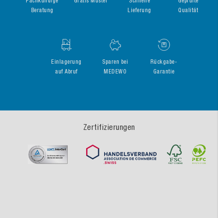
Fachkundige
Gratis Muster
Schnelle
Geprüfte
Beratung
Lieferung
Qualität
Einlagerung
Sparen bei
Rückgabe-
auf Abruf
MEDEWO
Garantie
Zertifizierungen