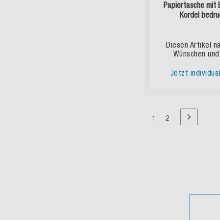
Papiertasche mit 
Kordel bedru
Diesen Artikel n
Wünschen und
Jetzt individua
Seite
Sie lesen Seite
Seite
1
2
Seite
Nächste