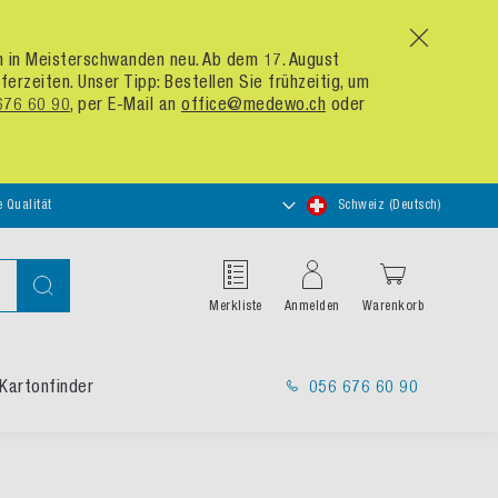
x
um in Meisterschwanden neu. Ab dem 17. August
zeiten. Unser Tipp: Bestellen Sie frühzeitig, um
676 60 90
, per E-Mail an
office@medewo.ch
oder
Store
e Qualität
Schweiz (Deutsch)
auswählen
Suche
Merkliste
Anmelden
Warenkorb
Kartonfinder
056 676 60 90