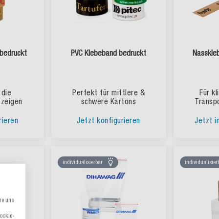
bedruckt
PVC Klebeband bedruckt
Nasskle
 die
Perfekt für mittlere &
Für k
 zeigen
schwere Kartons
Transp
rieren
Jetzt konfigurieren
Jetzt i
individualisierbar
individualisier
re uns
Cookie-