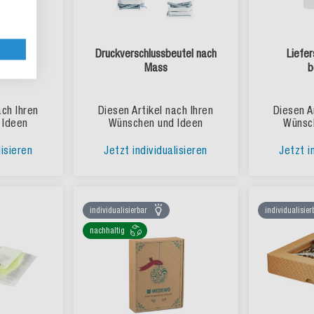
sbeutel
Druckverschlussbeutel nach
Liefe
n
Mass
b
ach Ihren
Diesen Artikel nach Ihren
Diesen A
 Ideen
Wünschen und Ideen
Wünsc
lisieren
Jetzt individualisieren
Jetzt i
individualisierbar
individualisier
nachhaltig