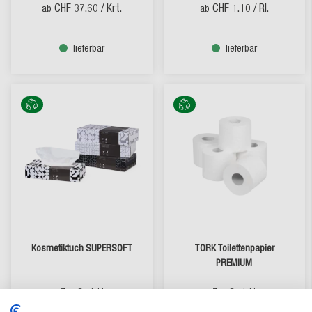
CHF 37.60
/ Krt.
CHF 1.10
/ Rl.
ab
ab
lieferbar
lieferbar
Kosmetiktuch SUPERSOFT
TORK Toilettenpapier
PREMIUM
Zum Produkt
Zum Produkt
CHF 1.314
/ Krt.
CHF 0.97
/ Rl.
ab
ab