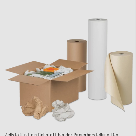
Zellstoff ist ein Rohstoff bei der Papierherstellung. Der