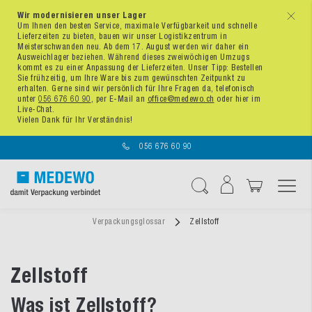
Wir modernisieren unser Lager
x
Um Ihnen den besten Service, maximale Verfügbarkeit und schnelle
Lieferzeiten zu bieten, bauen wir unser Logistikzentrum in
Meisterschwanden neu. Ab dem 17. August werden wir daher ein
Ausweichlager beziehen. Während dieses zweiwöchigen Umzugs
kommt es zu einer Anpassung der Lieferzeiten. Unser Tipp: Bestellen
Sie frühzeitig, um Ihre Ware bis zum gewünschten Zeitpunkt zu
erhalten. Gerne sind wir persönlich für Ihre Fragen da, telefonisch
unter
056 676 60 90
, per E-Mail an
office@medewo.ch
oder hier im
Live-Chat.
Vielen Dank für Ihr Verständnis!
056 676 60 90
Navigation umschal
Suche
Verpackungsglossar
Zellstoff
Zellstoff
Was ist Zellstoff?