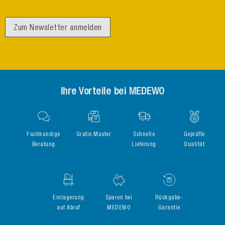
Zum Newsletter anmelden
Ihre Vorteile bei MEDEWO
Fachkundige
Gratis Muster
Schnelle
Geprüfte
Beratung
Lieferung
Qualität
Einlagerung
Sparen bei
Rückgabe-
auf Abruf
MEDEWO
Garantie