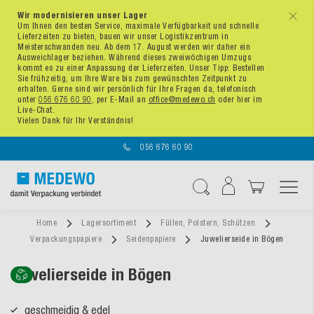
Wir modernisieren unser Lager
x
Um Ihnen den besten Service, maximale Verfügbarkeit und schnelle
Lieferzeiten zu bieten, bauen wir unser Logistikzentrum in
Meisterschwanden neu. Ab dem 17. August werden wir daher ein
Ausweichlager beziehen. Während dieses zweiwöchigen Umzugs
kommt es zu einer Anpassung der Lieferzeiten. Unser Tipp: Bestellen
Sie frühzeitig, um Ihre Ware bis zum gewünschten Zeitpunkt zu
erhalten. Gerne sind wir persönlich für Ihre Fragen da, telefonisch
unter
056 676 60 90
, per E-Mail an
office@medewo.ch
oder hier im
Live-Chat.
Vielen Dank für Ihr Verständnis!
056 676 60 90
Navigation umschal
Suche
Home
Lagersortiment
Füllen, Polstern, Schützen
Verpackungspapiere
Seidenpapiere
Juwelierseide in Bögen
Juwelierseide in Bögen
geschmeidig & edel