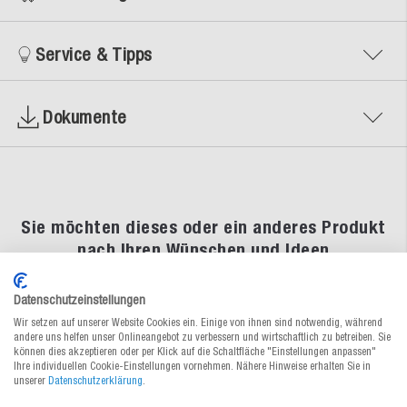
Service & Tipps
Dokumente
Sie möchten dieses oder ein anderes Produkt
nach Ihren Wünschen und Ideen
individualisieren?
Datenschutzeinstellungen
Egal ob bedruckt mit Ihrem Logo und Design, spezielle
Abmessungen, Formate und Konstruktionen oder auf Ihre
Wir setzen auf unserer Website Cookies ein. Einige von ihnen sind notwendig, während
andere uns helfen unser Onlineangebot zu verbessern und wirtschaftlich zu betreiben. Sie
Bedürfnisse zugeschnitten.
können dies akzeptieren oder per Klick auf die Schaltfläche "Einstellungen anpassen"
Wir besprechen gemeinsam Ihre Ideen und kümmern uns um die
Ihre individuellen Cookie-Einstellungen vornehmen. Nähere Hinweise erhalten Sie in
Individualisierung.
unserer
Datenschutzerklärung
.