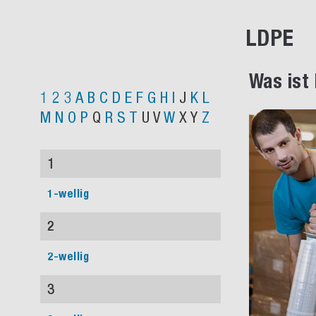
LDPE
Was ist
1
2
3
A
B
C
D
E
F
G
H
I
J
K
L
M
N
O
P
Q
R
S
T
U
V
W
X
Y
Z
1
1-wellig
2
2-wellig
3