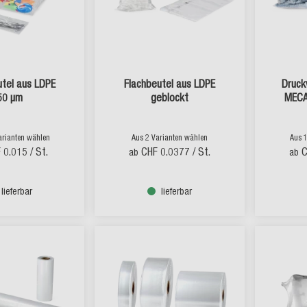
utel aus LDPE
Flachbeutel aus LDPE
Druck
50 µm
geblockt
MEC
arianten wählen
Aus 2 Varianten wählen
Aus 
 0.015
/ St.
CHF 0.0377
/ St.
C
ab
ab
lieferbar
lieferbar