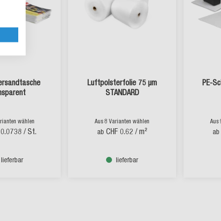
Versandtasche
Luftpolsterfolie 75 µm
PE-Sc
nsparent
STANDARD
rianten wählen
Aus 8 Varianten wählen
Aus 
 0.0738
/ St.
CHF 0.62
/ m²
ab
ab
lieferbar
lieferbar