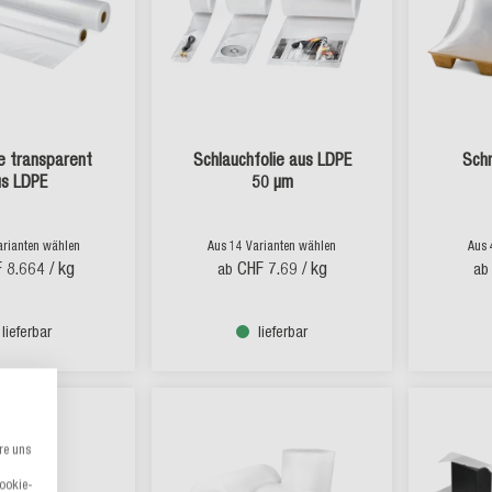
ie transparent
Schlauchfolie aus LDPE
Schr
s LDPE
50 µm
arianten wählen
Aus 14 Varianten wählen
Aus 
 8.664
/ kg
CHF 7.69
/ kg
ab
ab
lieferbar
lieferbar
re uns
Cookie-