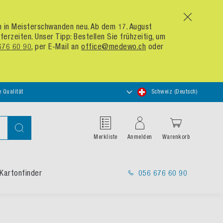
x
um in Meisterschwanden neu. Ab dem 17. August
zeiten. Unser Tipp: Bestellen Sie frühzeitig, um
676 60 90
, per E-Mail an
office@medewo.ch
oder
Store
e Qualität
Schweiz (Deutsch)
auswählen
Suche
Merkliste
Anmelden
Warenkorb
Kartonfinder
056 676 60 90