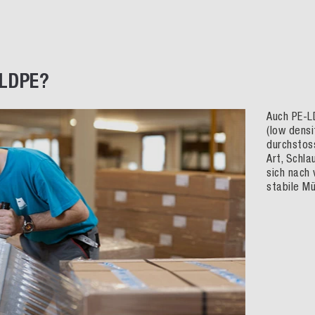
 LDPE?
Auch PE-LD
(low densi
durchstoss
Art, Schla
sich nach 
stabile Mü