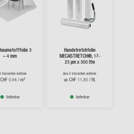
haumstofffolie 3
Handstretchfolie
– 4 mm
MECASTRETCH®, 17-
23 µm x 300 lfm
9 Varianten wählen
Aus 4 Varianten wählen
CHF 0.94
/ m²
CHF 11.80
/ Rl.
ab
lieferbar
lieferbar