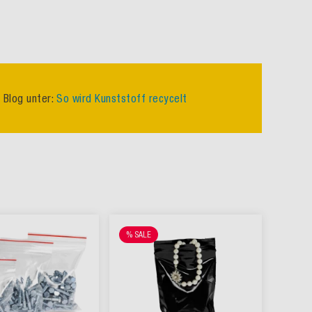
 Blog unter:
So wird Kunststoff recycelt
% SALE