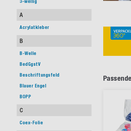
3-wellig
A
Acrylatkleber
B
B-Welle
BedGgstV
Beschriftungsfeld
Passende
Blauer Engel
BOPP
C
Coex-Folie