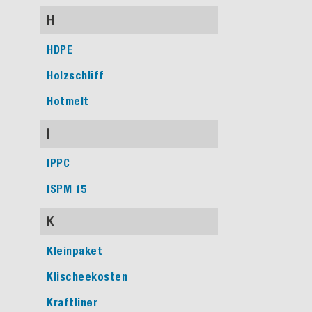
H
HDPE
Holzschliff
Hotmelt
I
IPPC
ISPM 15
K
Kleinpaket
Klischeekosten
Kraftliner