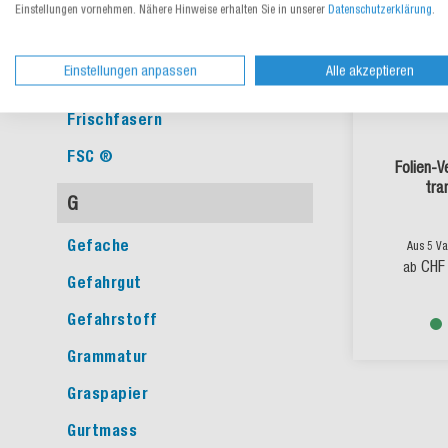
FFP3
Einstellungen vornehmen. Nähere Hinweise erhalten Sie in unserer
Datenschutzerklärung
.
Fluoreszierend
Einstellungen anpassen
Alle akzeptieren
Folienstärke
Frischfasern
FSC ®
Folien-
tra
G
Gefache
Aus 5 Va
CHF
ab
Gefahrgut
Gefahrstoff
Grammatur
Graspapier
Gurtmass