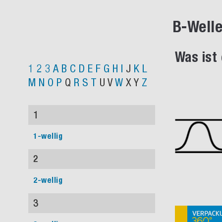
B-Well
Was ist
1
2
3
A
B
C
D
E
F
G
H
I
J
K
L
M
N
O
P
Q
R
S
T
U
V
W
X
Y
Z
1
1-wellig
2
2-wellig
3