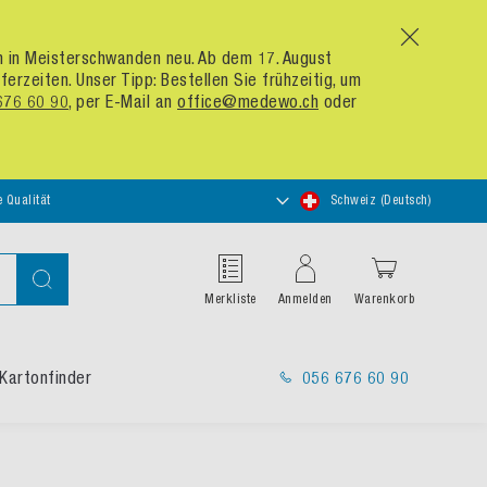
x
um in Meisterschwanden neu. Ab dem 17. August
zeiten. Unser Tipp: Bestellen Sie frühzeitig, um
676 60 90
, per E-Mail an
office@medewo.ch
oder
Store
e Qualität
Schweiz (Deutsch)
auswählen
Suche
Merkliste
Anmelden
Warenkorb
Kartonfinder
056 676 60 90