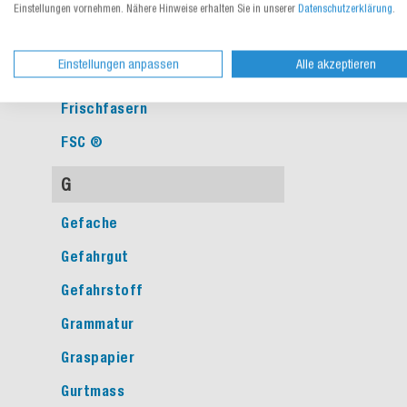
FFP3
Einstellungen vornehmen. Nähere Hinweise erhalten Sie in unserer
Datenschutzerklärung
.
Fluoreszierend
Einstellungen anpassen
Alle akzeptieren
Folienstärke
Frischfasern
FSC ®
G
Gefache
Gefahrgut
Gefahrstoff
Grammatur
Graspapier
Gurtmass