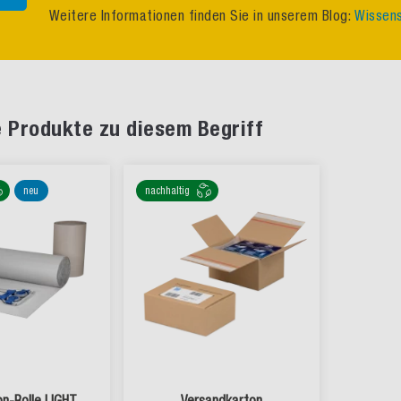
Weitere Informationen finden Sie in unserem Blog:
Wissens
 Produkte zu diesem Begriff
neu
nachhaltig
on-Rolle LIGHT
Versandkarton