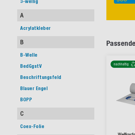
3-wellig
A
Acrylatkleber
B
Passende
B-Welle
nachhaltig
BedGgstV
Beschriftungsfeld
Blauer Engel
BOPP
C
Coex-Folie
Wellkart