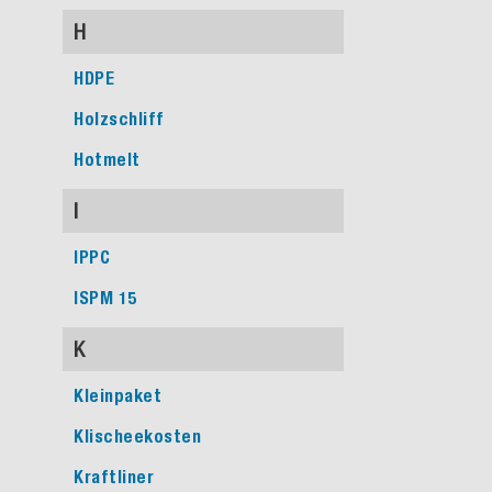
H
HDPE
Holzschliff
Hotmelt
I
IPPC
ISPM 15
K
Kleinpaket
Klischeekosten
Kraftliner