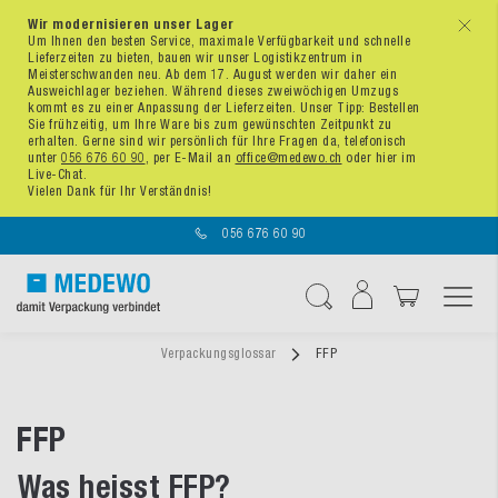
Wir modernisieren unser Lager
x
Um Ihnen den besten Service, maximale Verfügbarkeit und schnelle
Lieferzeiten zu bieten, bauen wir unser Logistikzentrum in
Meisterschwanden neu. Ab dem 17. August werden wir daher ein
Ausweichlager beziehen. Während dieses zweiwöchigen Umzugs
kommt es zu einer Anpassung der Lieferzeiten. Unser Tipp: Bestellen
Sie frühzeitig, um Ihre Ware bis zum gewünschten Zeitpunkt zu
erhalten. Gerne sind wir persönlich für Ihre Fragen da, telefonisch
unter
056 676 60 90
, per E-Mail an
office@medewo.ch
oder hier im
Live-Chat.
Vielen Dank für Ihr Verständnis!
056 676 60 90
Navigation umschal
Suche
Verpackungsglossar
FFP
FFP
Was heisst FFP?