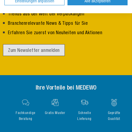
Einstellungen anpassen
Alle akzeptieren
Trends aus der Welt der Verpackungen
Branchenrelevante News & Tipps für Sie
Erfahren Sie zuerst von Neuheiten und Aktionen
Zum Newsletter anmelden
Ihre Vorteile bei MEDEWO
Fachkundige
Gratis Muster
Schnelle
Geprüfte
Beratung
Lieferung
Qualität