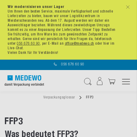
Wir modernisieren unser Lager
x
Um Ihnen den besten Service, maximale Verfügbarkeit und schnelle
Lieferzeiten zu bieten, bauen wir unser Logistikzentrum in
Meisterschwanden neu. Ab dem 17. August werden wir daher ein
Ausweichlager beziehen. Während dieses zweiwöchigen Umzugs
kommt es zu einer Anpassung der Lieferzeiten. Unser Tipp: Bestellen
Sie frühzeitig, um Ihre Ware bis zum gewünschten Zeitpunkt zu
erhalten. Gerne sind wir persönlich für Ihre Fragen da, telefonisch
unter
056 676 60 90
, per E-Mail an
office@medewo.ch
oder hier im
Live-Chat.
Vielen Dank für Ihr Verständnis!
056 676 60 90
Navigation umschal
Suche
Verpackungsglossar
FFP3
FFP3
Was bedeutet FFP3?