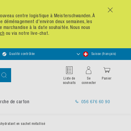
x
n nouveau centre logistique à Meisterschwanden. À
 de déménagement d'environ deux semaines, les
re marchandise à la date souhaitée. Nous nous
ch
ou via notre live-chat.
Choisir
Qualité contrôlée
Suisse (français)
un
magasin
Chercher
Liste de
Se
Panier
souhaits
connecter
rche de carton
056 676 60 90
hydratant en sachet métallisé