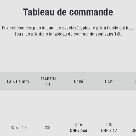
Tableau de commande
Prix échelonnés: plus la quantité est élevée, plus le prix à l'unité est bas.
Tous les prix dans le tableau de commande sont sans TVA.
sachets/
La × Ha mm
Unité
1 crt.
crt.
pce
200
70 × 140
200
CHF / pce
CHF 2.17
CH