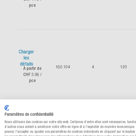
pce
Charger
les
détails
160.104
4
120
À partir de
CHF 3.96
/
pce
Paramètres de confidentialité
Nous utilisons des cookies sur notre site web. Certaines d'entre elles sont nécessaires, tandi
Charger
d'autres nous aident à améliorer notre offre en ligne et à l'exploiter de manière économique.
pouvez l'accepter ou ajuster vos paramètres de cookies individuels en cliquant sur le bouton 
les