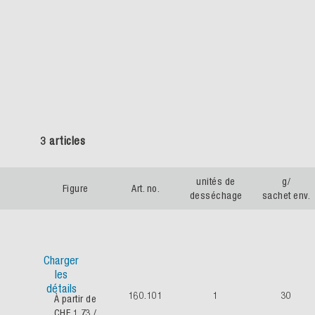
3 articles
unités de
g/
Figure
Art. no.
desséchage
sachet env.
Charger
les
détails
160.101
1
30
À partir de
CHF 1.73
/