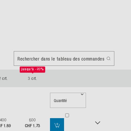
Rechercher dans le tableau des commandes
jusqu'à -20%
2 crt.
3 crt.
Quantité
400
600
F 1.89
CHF 1.73