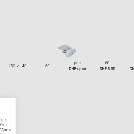
pce
80
150 × 140
80
CHF / pce
CHF 5.00
CH
s que
 Vous
"Ajuster