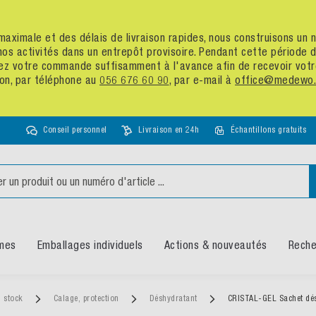
té maximale et des délais de livraison rapides, nous construisons u
nos activités dans un entrepôt provisoire. Pendant cette période
assez votre commande suffisamment à l'avance afin de recevoir vot
ion, par téléphone au
056 676 60 90
, par e-mail à
office@medewo.
Conseil personnel
Livraison en 24h
Échantillons gratuits
mes
Emballages individuels
Actions & nouveautés
Reche
n stock
Calage, protection
Déshydratant
CRISTAL-GEL Sachet dés