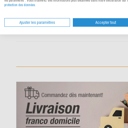
les paramètres". Vous trouverez des informations plus détaillées dans notre déclaration sur 
détails
protection des données
.
160.133
1/3
10
À partir de
CHF 1.29
/
pce
Ajuster les paramètres
Accepter tout