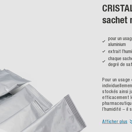
CRISTAL
sachet 
pour un usag
aluminium
extrait l’hum
chaque sache
degré de sat
Pour un usage 
individuelleme
stockés ainsi j
efficacement l
pharmaceutique
l’humidité – il
Afficher plus