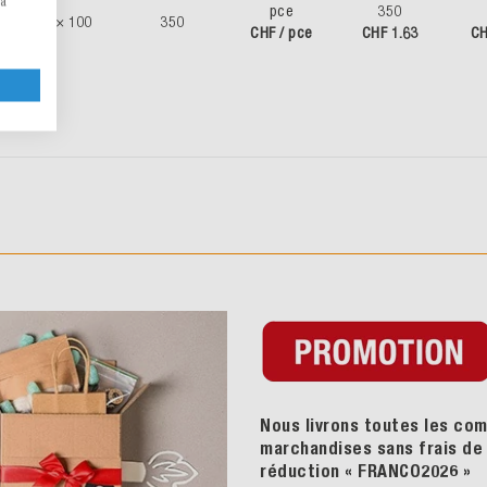
la
pce
350
70 × 100
350
CHF / pce
CHF 1.63
CH
Nous livrons toutes les com
marchandises sans frais de p
réduction « FRANCO2026
»