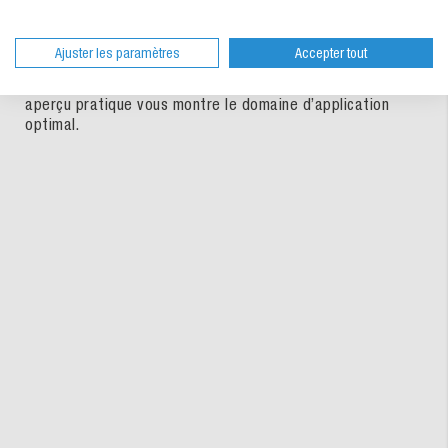
manière optimale vos contenus contre les accès non
autorisés et contre les dommages sur le chemin du
destinataire. Dans notre vaste gamme, vous trouverez de
Ajuster les paramètres
Accepter tout
différentes versions pour des produits plats, des surfaces
sensibles ou des articles sensibles à la pression. Notre
aperçu pratique vous montre le domaine d’application
optimal.