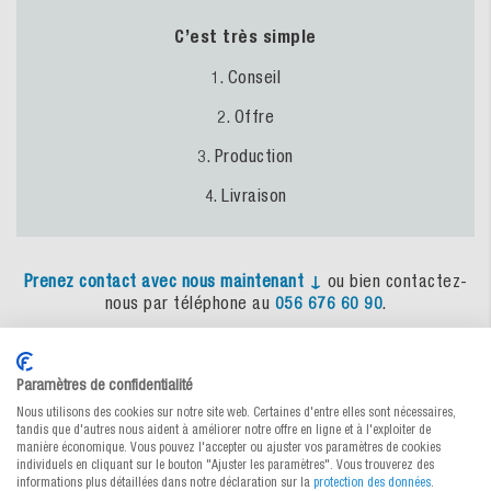
C’est très simple
1. Conseil
2. Offre
3. Production
4. Livraison
Prenez
contact
avec
nous
maintenant
↓
ou bien contactez-
nous par téléphone au
056 676 60 90
.
Consulter le comparatif des produits
Paramètres de confidentialité
maintenant !
Nous utilisons des cookies sur notre site web. Certaines d'entre elles sont nécessaires,
tandis que d'autres nous aident à améliorer notre offre en ligne et à l'exploiter de
manière économique. Vous pouvez l'accepter ou ajuster vos paramètres de cookies
individuels en cliquant sur le bouton "Ajuster les paramètres". Vous trouverez des
Avec la bonne pochette d’expédition, vous protégez de
informations plus détaillées dans notre déclaration sur la
protection des données
.