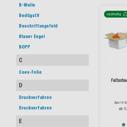
B-Welle
nachhaltig
BedGgstV
Beschriftungsfeld
Blauer Engel
BOPP
C
Coex-Folie
Faltschac
D
Druckverfahren
Aus 14 V
Druckverfahren
0
ab
E