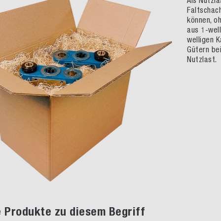
Als Nutzla
Faltschac
können, o
aus 1-well
welligen 
Gütern be
Nutzlast.
 Produkte zu diesem Begriff