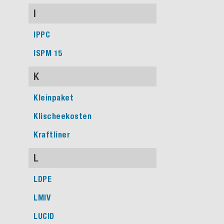
I
IPPC
ISPM 15
K
Kleinpaket
Klischeekosten
Kraftliner
L
LDPE
LMIV
LUCID