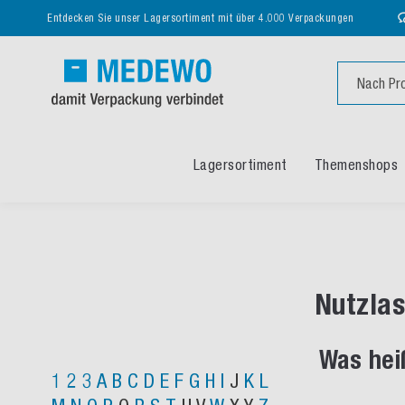
Entdecken Sie unser Lagersortiment mit über 4.000 Verpackungen
Suche
Lagersortiment
Themenshops
Nutzlas
Was hei
1
2
3
A
B
C
D
E
F
G
H
I
J
K
L