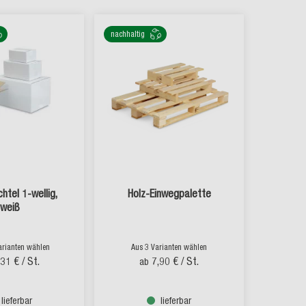
nachhaltig
htel 1-wellig,
Holz-Einwegpalette
weiß
arianten wählen
Aus 3 Varianten wählen
,31 €
/ St.
7,90 €
/ St.
ab
lieferbar
lieferbar