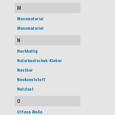
M
Monomaterial
Monomaterial
N
Nachhaltig
Naturkautschuk-Kleber
Nestbar
Neukunststoff
Nutzlast
O
Offene Welle