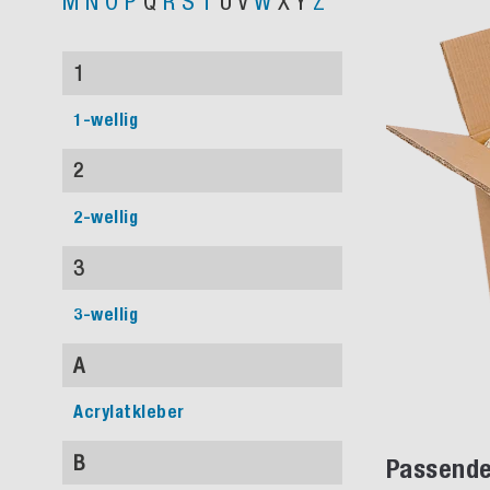
M
N
O
P
Q
R
S
T
U
V
W
X
Y
Z
1
1-wellig
2
2-wellig
3
3-wellig
A
Acrylatkleber
B
Passende