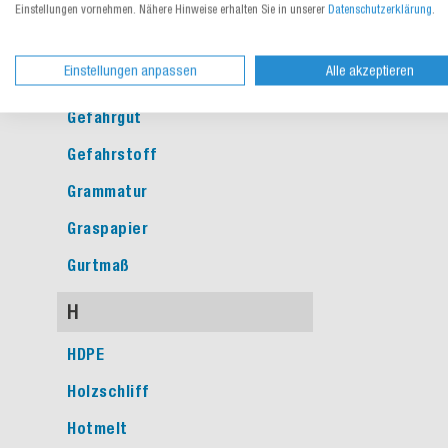
Einstellungen vornehmen. Nähere Hinweise erhalten Sie in unserer
Datenschutzerklärung
.
G
Einstellungen anpassen
Alle akzeptieren
Gefache
Gefahrgut
Gefahrstoff
Grammatur
Graspapier
Gurtmaß
H
HDPE
Holzschliff
Hotmelt