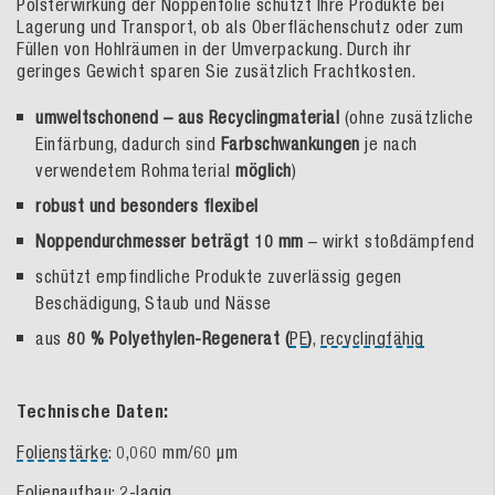
Polsterwirkung der Noppenfolie schützt Ihre Produkte bei
Lagerung und Transport, ob als Oberflächenschutz oder zum
Füllen von Hohlräumen in der Umverpackung. Durch ihr
geringes Gewicht sparen Sie zusätzlich Frachtkosten.
umweltschonend – aus Recyclingmaterial
(ohne zusätzliche
Einfärbung, dadurch sind
Farbschwankungen
je nach
verwendetem Rohmaterial
möglich
)
robust und besonders flexibel
Noppendurchmesser beträgt 10 mm
– wirkt stoßdämpfend
schützt empfindliche Produkte zuverlässig gegen
Beschädigung, Staub und Nässe
aus
80 % Polyethylen-Regenerat (
PE
)
,
recyclingfähig
Technische Daten:
Folienstärke
: 0,060 mm/60 µm
Folienaufbau: 2-lagig