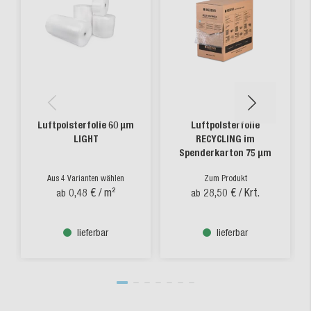
Luftpolsterfolie 60 µm
Luftpolsterfolie
LIGHT
RECYCLING im
Spenderkarton 75 µm
Aus 4 Varianten wählen
Zum Produkt
0,48 €
/ m²
28,50 €
/ Krt.
ab
ab
lieferbar
lieferbar