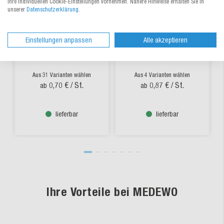
Ihre individuellen Cookie-Einstellungen vornehmen. Nähere Hinweise erhalten Sie in
unserer
Datenschutzerklärung
.
Faltkarton 1- & 2-
Kreuzverpackung
Einstellungen anpassen
Alle akzeptieren
wellig, braun, 400 - 499
einteilig, höhenvariabel
mm
Aus 31 Varianten wählen
Aus 4 Varianten wählen
0,70 €
/ St.
0,87 €
/ St.
ab
ab
lieferbar
lieferbar
Ihre Vorteile bei MEDEWO