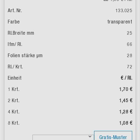
133.025
transparent
25
66
28
72
€ / Rl.
1,70 €
1,45 €
1,28 €
1,08 €
Gratis-Muster