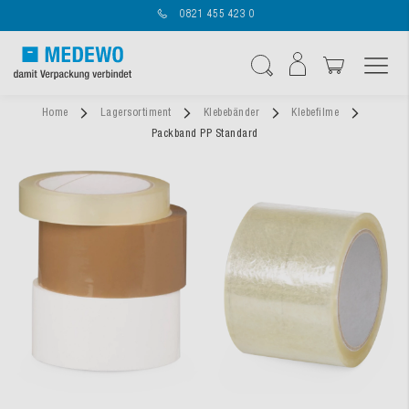
0821 455 423 0
Navigation umschal
Suche
Home
Lagersortiment
Klebebänder
Klebefilme
Packband PP Standard