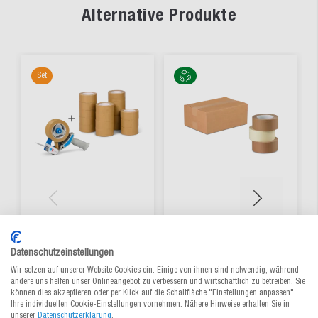
Alternative Produkte
Set
Papierklebeband Set
Papierklebeband
fadenverstärkt 18
MECATAPE®
Rollen + Handabroller
Datenschutzeinstellungen
Wir setzen auf unserer Website Cookies ein. Einige von ihnen sind notwendig, während
Zum Produkt
Aus 4 Varianten wählen
andere uns helfen unser Onlineangebot zu verbessern und wirtschaftlich zu betreiben. Sie
115,35 €
/ Set
2,11 €
/ Rl.
ab
ab
können dies akzeptieren oder per Klick auf die Schaltfläche "Einstellungen anpassen"
Ihre individuellen Cookie-Einstellungen vornehmen. Nähere Hinweise erhalten Sie in
unserer
Datenschutzerklärung
.