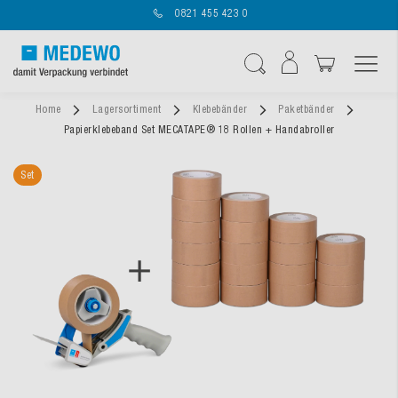
0821 455 423 0
Navigation umschal
Suche
Home
Lagersortiment
Klebebänder
Paketbänder
Papierklebeband Set MECATAPE® 18 Rollen + Handabroller
Set