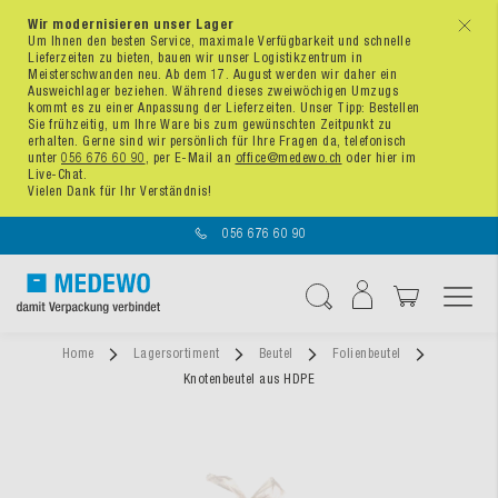
Wir modernisieren unser Lager
x
Um Ihnen den besten Service, maximale Verfügbarkeit und schnelle
Lieferzeiten zu bieten, bauen wir unser Logistikzentrum in
Meisterschwanden neu. Ab dem 17. August werden wir daher ein
Ausweichlager beziehen. Während dieses zweiwöchigen Umzugs
kommt es zu einer Anpassung der Lieferzeiten. Unser Tipp: Bestellen
Sie frühzeitig, um Ihre Ware bis zum gewünschten Zeitpunkt zu
erhalten. Gerne sind wir persönlich für Ihre Fragen da, telefonisch
unter
056 676 60 90
, per E-Mail an
office@medewo.ch
oder hier im
Live-Chat.
Vielen Dank für Ihr Verständnis!
056 676 60 90
Navigation umschal
Suche
Home
Lagersortiment
Beutel
Folienbeutel
Knotenbeutel aus HDPE