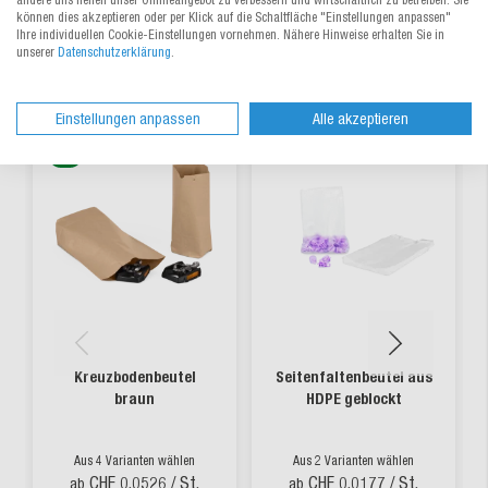
können dies akzeptieren oder per Klick auf die Schaltfläche "Einstellungen anpassen"
Ihre individuellen Cookie-Einstellungen vornehmen. Nähere Hinweise erhalten Sie in
unserer
Datenschutzerklärung
.
Alternative Produkte
Einstellungen anpassen
Alle akzeptieren
Kreuzbodenbeutel
Seitenfaltenbeutel aus
braun
HDPE geblockt
Aus 4 Varianten wählen
Aus 2 Varianten wählen
CHF 0.0526
/ St.
CHF 0.0177
/ St.
ab
ab