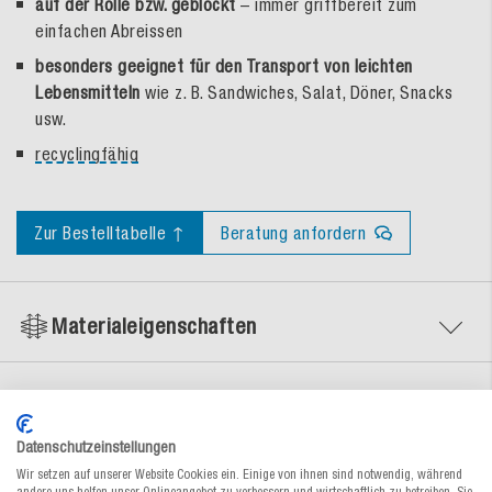
auf der Rolle bzw. geblockt
– immer griffbereit zum
einfachen Abreissen
besonders geeignet für den Transport von leichten
Lebensmitteln
wie z. B. Sandwiches, Salat, Döner, Snacks
usw.
recyclingfähig
Zur Bestelltabelle ↑
Beratung anfordern
Materialeigenschaften
Dokumente
Datenschutzeinstellungen
Wir setzen auf unserer Website Cookies ein. Einige von ihnen sind notwendig, während
andere uns helfen unser Onlineangebot zu verbessern und wirtschaftlich zu betreiben. Sie