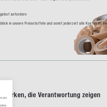
Angebot anfordern
blick in unsere Preisstaffeln und somit jederzeit alle Kosten im Bli
r Marken, die Verantwortung zeigen
re uns
Cookie-