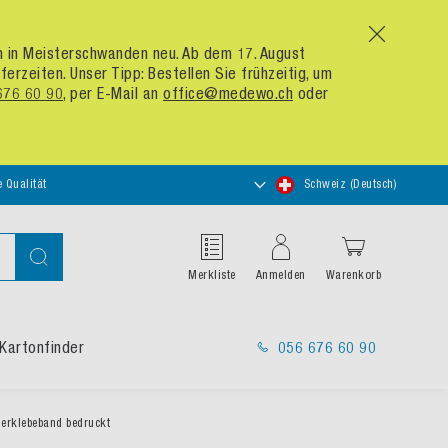
x
um in Meisterschwanden neu. Ab dem 17. August
zeiten. Unser Tipp: Bestellen Sie frühzeitig, um
676 60 90
, per E-Mail an
office@medewo.ch
oder
Store
e Qualität
Schweiz (Deutsch)
auswählen
Suche
Merkliste
Anmelden
Warenkorb
Kartonfinder
056 676 60 90
ierklebeband bedruckt