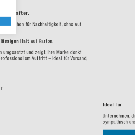
nbotschafter.
es Zeichen für Nachhaltigkeit, ohne auf
lässigen Halt
auf Karton.
n umgesetzt und zeigt: Ihre Marke denkt
professionellem Auftritt
– ideal f
ür Versand,
er
Ideal für
Unternehmen, d
sympathisch un