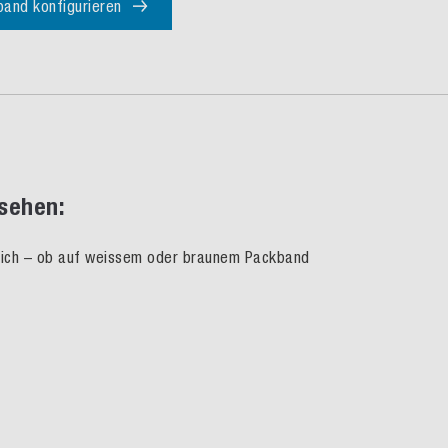
band konfigurieren
ssehen:
öglich – ob auf weissem oder braunem Packband