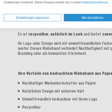
Einstellungen vornehmen. Nähere Hinweise erhalten Sie in unserer
Datenschutzerklärung
.
Schon ab 72 Rollen wird Ihr Klebeband zum Marke
Einstellungen anpassen
Alle akzeptieren
Mit bedrucktem Papierklebeband setzen Sie ein sichtbar
Markenwirkung zu verzichten.
Es ist
recycelbar
,
natürlich im Look
und bietet
zuver
Ihr Logo oder Design wird mit umweltfreundlichen Farbe
weiter. Dieses Klebeband verbindet Nachhaltigkeit mit 
Branding oder als bewusstes Statement.
Ihre Vorteile von bedrucktem Klebeband aus Papi
Nachhaltiger Markenbotschafter aus Papier
Nat
ürliches Design mit sicherem Halt
Umweltfreundlich bedruckbar mit Ihrem Logo
Recycelbar