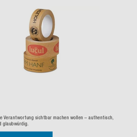
ie Verantwortung sichtbar machen wollen
– authentisch,
d glaubw
ürdig.