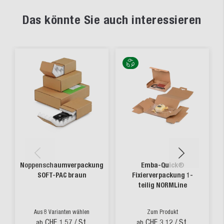
Das könnte Sie auch interessieren
Noppenschaumverpackung
Emba-Quick®
SOFT-PAC braun
Fixierverpackung 1-
teilig NORMLine
Aus 8 Varianten wählen
Zum Produkt
CHF 1.57
/ St.
CHF 3.12
/ St.
ab
ab