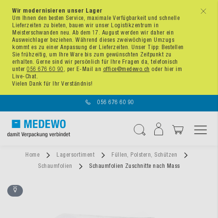
Wir modernisieren unser Lager
x
Um Ihnen den besten Service, maximale Verfügbarkeit und schnelle
Lieferzeiten zu bieten, bauen wir unser Logistikzentrum in
Meisterschwanden neu. Ab dem 17. August werden wir daher ein
Ausweichlager beziehen. Während dieses zweiwöchigen Umzugs
kommt es zu einer Anpassung der Lieferzeiten. Unser Tipp: Bestellen
Sie frühzeitig, um Ihre Ware bis zum gewünschten Zeitpunkt zu
erhalten. Gerne sind wir persönlich für Ihre Fragen da, telefonisch
unter
056 676 60 90
, per E-Mail an
office@medewo.ch
oder hier im
Live-Chat.
Vielen Dank für Ihr Verständnis!
056 676 60 90
Navigation umschal
Suche
Home
Lagersortiment
Füllen, Polstern, Schützen
Schaumfolien
Schaumfolien Zuschnitte nach Mass