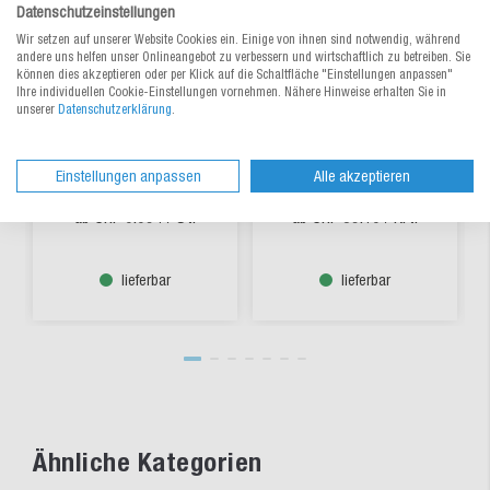
Datenschutzeinstellungen
Wir setzen auf unserer Website Cookies ein. Einige von ihnen sind notwendig, während
andere uns helfen unser Onlineangebot zu verbessern und wirtschaftlich zu betreiben. Sie
können dies akzeptieren oder per Klick auf die Schaltfläche "Einstellungen anpassen"
Ihre individuellen Cookie-Einstellungen vornehmen. Nähere Hinweise erhalten Sie in
unserer
Datenschutzerklärung
.
Schaumfolien-
PE-Schaumstofffolie
Zuschnitt
RECYCLING im
MECASOFT20®
Spenderkarton
Einstellungen anpassen
Alle akzeptieren
Aus 4 Varianten wählen
Zum Produkt
CHF 0.094
/ St.
CHF 39.10
/ Krt.
ab
ab
lieferbar
lieferbar
Ähnliche Kategorien