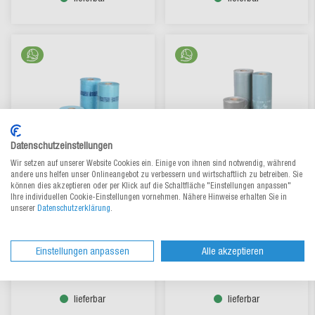
Datenschutzeinstellungen
Wir setzen auf unserer Website Cookies ein. Einige von ihnen sind notwendig, während
andere uns helfen unser Onlineangebot zu verbessern und wirtschaftlich zu betreiben. Sie
können dies akzeptieren oder per Klick auf die Schaltfläche "Einstellungen anpassen"
Ihre individuellen Cookie-Einstellungen vornehmen. Nähere Hinweise erhalten Sie in
AirWave1 / AirWave2
MINI PAK’R® Luftkissenfolie
unserer
Datenschutzerklärung
.
Luftkissenfolie RECYCLING
RECYCLING
Aus 3 Varianten wählen
Aus 5 Varianten wählen
Einstellungen anpassen
Alle akzeptieren
CHF 95.70
/ Rl.
CHF 128.70
/ Rl.
ab
ab
lieferbar
lieferbar