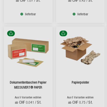
CHF 1.07
/ St.
CHF 0.42
/ St.
ab
ab
lieferbar
lieferbar
Dokumententaschen Papier
Papierpolster
MECOUVERT® PAPER
Aus 9 Varianten wählen
Aus 6 Varianten wählen
CHF 0.041
/ St.
CHF 0.75
/ St.
ab
ab