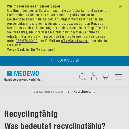
Wir modernisieren unser Lager
x
Um Ihnen den besten Service, maximale Verfügbarkeit und schnelle
Lieferzeiten zu bieten, bauen wir unser Logistikzentrum in
Meisterschwanden neu. Ab dem 17. August werden wir daher ein
Ausweichlager beziehen. Während dieses zweiwöchigen Umzugs
kommt es zu einer Anpassung der Lieferzeiten. Unser Tipp: Bestellen
Sie frühzeitig, um Ihre Ware bis zum gewünschten Zeitpunkt zu
erhalten. Gerne sind wir persönlich für Ihre Fragen da, telefonisch
unter
056 676 60 90
, per E-Mail an
office@medewo.ch
oder hier im
Live-Chat.
Vielen Dank für Ihr Verständnis!
056 676 60 90
Navigation umschal
Suche
Verpackungsglossar
Recyclingfähig
Recyclingfähig
Was bedeutet recyclingfähig?