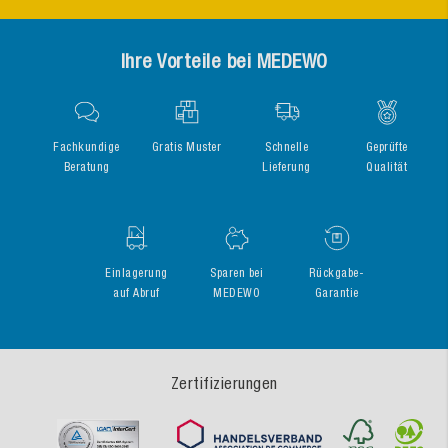
Ihre Vorteile bei MEDEWO
Fachkundige
Gratis Muster
Schnelle
Geprüfte
Beratung
Lieferung
Qualität
Einlagerung
Sparen bei
Rückgabe-
auf Abruf
MEDEWO
Garantie
Zertifizierungen