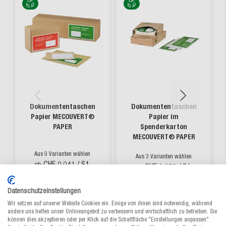
Dokumententaschen
Dokumententaschen
Papier MECOUVERT®
Papier im
PAPER
Spenderkarton
MECOUVERT® PAPER
Aus 9 Varianten wählen
Aus 3 Varianten wählen
CHF 0.041
/ St.
ab
CHF 0.073
/ St.
ab
Datenschutzeinstellungen
lieferbar
lieferbar
Wir setzen auf unserer Website Cookies ein. Einige von ihnen sind notwendig, während
andere uns helfen unser Onlineangebot zu verbessern und wirtschaftlich zu betreiben. Sie
können dies akzeptieren oder per Klick auf die Schaltfläche "Einstellungen anpassen"