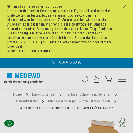
Wir modernisieren unser Lager
x
Um Ihnen den besten Service, maximale Verfügbarkeit und schnelle
Lieferzeiten zu bieten, bauen wir unser Logistikzentrum in
Meisterschwanden neu. Ab dem 17. August werden wir daher ein
Ausweichlager beziehen. Während dieses zweiwöchigen Umzugs
kommt es zu einer Anpassung der Lieferzeiten. Unser Tipp: Bestellen
Sie frühzeitig, um Ihre Ware bis zum gewünschten Zeitpunkt zu
erhalten. Gerne sind wir persönlich für Ihre Fragen da, telefonisch
unter
056 676 60 90
, per E-Mail an
office@medewo.ch
oder hier im
Live-Chat.
Vielen Dank für Ihr Verständnis!
056 676 60 90
Navigation umschal
Suche
Home
Lagersortiment
Kartons, Schachteln, Behälter
Versandkartons
Buchverpackungen, Wickelverpackungen
Wickelverpackung / Buchverpackung MECAWELL® ECONOMY