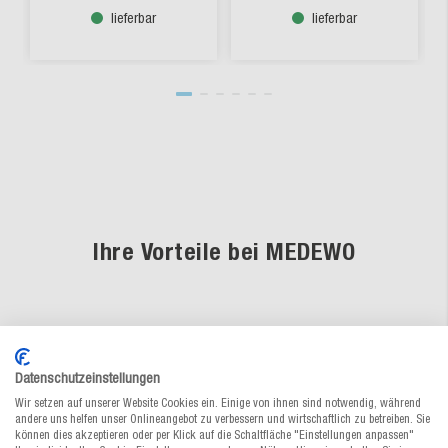
lieferbar
lieferbar
Ihre Vorteile bei MEDEWO
Fachkundige Beratung
Datenschutzeinstellungen
Unsere Verpackungsspezialisten sind
Wir setzen auf unserer Website Cookies ein. Einige von ihnen sind notwendig, während
andere uns helfen unser Onlineangebot zu verbessern und wirtschaftlich zu betreiben. Sie
persönlich für Sie da
können dies akzeptieren oder per Klick auf die Schaltfläche "Einstellungen anpassen"