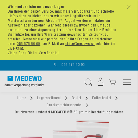
Wir modernisieren unser Lager
x
Um Ihnen den besten Service, maximale Verfügbarkeit und schnelle
Lieferzeiten zu bieten, bauen wir unser Logistikzentrum in
Meisterschwanden neu. Ab dem 17. August werden wir daher ein
Ausweichlager beziehen. Während dieses zweiwöchigen Umzugs
kommt es zu einer Anpassung der Lieferzeiten. Unser Tipp: Bestellen
Sie frühzeitig, um Ihre Ware bis zum gewünschten Zeitpunkt zu
erhalten. Gerne sind wir persönlich für Ihre Fragen da, telefonisch
unter
056 676 60 90
, per E-Mail an
office@medewo.ch
oder hier im
Live-Chat.
Vielen Dank für Ihr Verständnis!
056 676 60 90
Navigation umschal
Suche
Home
Lagersortiment
Beutel
Folienbeutel
Druckverschlussbeutel
Druckverschlussbeutel MECAFERM® 50 µm mit Beschriftungsfeldern