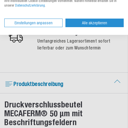
Ihre individuellen Cookie-Einstellungen vornehmen. Nähere Hinweise erhalten Sie in
Gratis-Muster-Service
unserer
Datenschutzerklärung
.
So treffen Sie eine sichere
Verpackungswahl
Einstellungen anpassen
Alle akzeptieren
Schnelle Lieferung
Umfangreiches Lagersortiment sofort
lieferbar oder zum Wunschtermin
Produktbeschreibung
Druckverschlussbeutel
MECAFERM® 50 µm mit
Beschriftungsfeldern