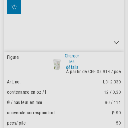
Charger
les
détails
À partir de CHF 0.0914
/ pce
L312.330
12 / 0,30
90 / 111
Ø 90
50