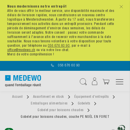
Nous modernisons notre entrepôt
x
Afin de vous offrir le meilleur service, une disponibilité maximale et des
délais de livraison rapides, nous construisons un nouveau centre
logistique à Meisterschwanden. À partir du 17 août, nous transférerons
temporairement nos activités dans un entrepôt provisoire. Pendant cette
période de déménagement d'environ deux semaines, les délais de
livraison seront adaptés. Notre conseil : passez votre commande
suffisamment à l'avance afin de recevoir votre marchandise à la date
souhaitée. Nous nous tenons volontiers à votre disposition pour toute
question, par téléphone au
056 676 60 90
, par e-mail à
office@medewo.ch
ou via notre live-chat.
Merci de votre compréhension !
056 676 60 90
Affichage navigatio
Chercher
Accueil
Assortiment en stock
Équipement d'entrepôts
Emballages alimentaires
Gobelets
Gobelet pour boissons chaudes
Gobelet pour boissons chaudes, couche PE NOËL EN FORET