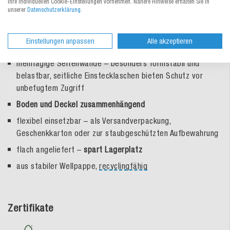
Ihre individuellen Cookie-Einstellungen vornehmen. Nähere Hinweise erhalten Sie in
sehr schnell aufgerichtet und verschlossen
– kein
unserer
Datenschutzerklärung
.
Klebeband notwendig
mit praktischen Stecklaschen –
kann mehrmals geöffnet
Einstellungen anpassen
Alle akzeptieren
und verschlossen werden
mehrlagige Seitenwände – besonders formstabil und
belastbar, seitliche Einstecklaschen bieten Schutz vor
unbefugtem Zugriff
Boden und Deckel zusammenhängend
flexibel einsetzbar – als Versandverpackung,
Geschenkkarton oder zur staubgeschützten Aufbewahrung
flach angeliefert –
spart Lagerplatz
aus stabiler Wellpappe,
recyclingfähig
Zertifikate