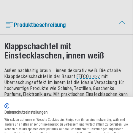
Produktbeschreibung
Klappschachtel mit
Einstecklaschen, innen weiß
Außen nachhaltig braun – innen dekorativ weiß. Die stabile
Klappdeckelschachtel in der Bauart
FEFCO 0427
mit
Überraschungseffekt im Innern ist die ideale Verpackung für
hochwertige Produkte wie Schuhe, Textilien, Geschenke,
Parfums, Elektronik usw. Mit praktischen Einstecklaschen kann
die Schachtel mehrmals geöffnet und verschlossen werden.
Datenschutzeinstellungen
wirkungsvolle Warenpräsentation durch
dekorative,
weiße
Innenseite
– natürliche und unempfindliche braune
Wir setzen auf unserer Website Cookies ein. Einige von ihnen sind notwendig, während
andere uns helfen unser Onlineangebot zu verbessern und wirtschaftlich zu betreiben. Sie
Außenseite
können dies akzeptieren oder per Klick auf die Schaltfläche "Einstellungen anpassen"