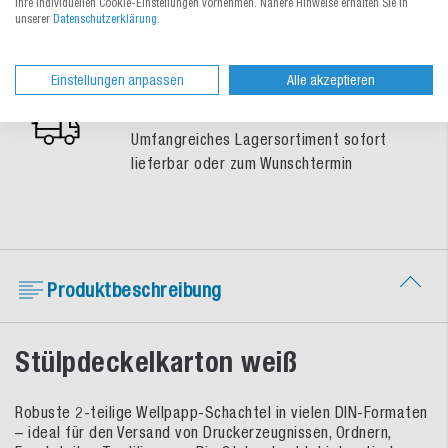
Ihre individuellen Cookie-Einstellungen vornehmen. Nähere Hinweise erhalten Sie in
Gratis-Muster-Service
unserer
Datenschutzerklärung
.
So treffen Sie eine sichere
Verpackungswahl
Einstellungen anpassen
Alle akzeptieren
Schnelle Lieferung
Umfangreiches Lagersortiment sofort
lieferbar oder zum Wunschtermin
Produktbeschreibung
Stülpdeckelkarton weiß
Robuste 2-teilige Wellpapp-Schachtel in vielen DIN-Formaten
– ideal für den Versand von Druckerzeugnissen, Ordnern,