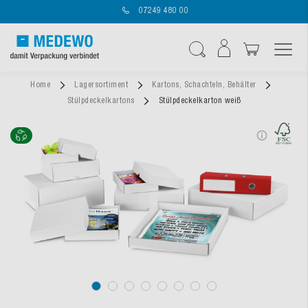
07249 480 00
Navigation umschal
Suche
Home
Lagersortiment
Kartons, Schachteln, Behälter
Stülpdeckelkartons
Stülpdeckelkarton weiß