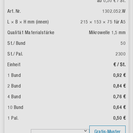
ab 0,50 €
/ St.
1302.052.W
215 × 153 × 75
für A5
Mikrowelle 1,5 mm
50
2300
€ / St.
0,92 €
0,84 €
0,76 €
0,64 €
0,50 €
Gratis-Muster