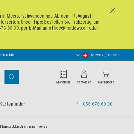
x
um in Meisterschwanden neu. Ab dem 17. August
zeiten. Unser Tipp: Bestellen Sie frühzeitig, um
676 60 90
, per E-Mail an
office@medewo.ch
oder
Store
e Qualität
Schweiz (Deutsch)
auswählen
Suche
Merkliste
Anmelden
Warenkorb
Kartonfinder
056 676 60 90
t Einstecklaschen, innen weiss