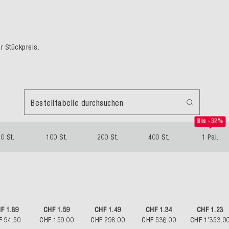
er Stückpreis.
Bestelltabelle durchsuchen
Bis -32%
0 St.
100 St.
200 St.
400 St.
1 Pal.
F 1.89
CHF 1.59
CHF 1.49
CHF 1.34
CHF 1.23
F 94.50
CHF 159.00
CHF 298.00
CHF 536.00
CHF 1’353.0