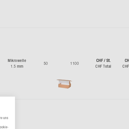
Mikrowelle
CHF / St.
CH
50
1100
1.5 mm
CHF Total
CHF
re uns
Cookie-