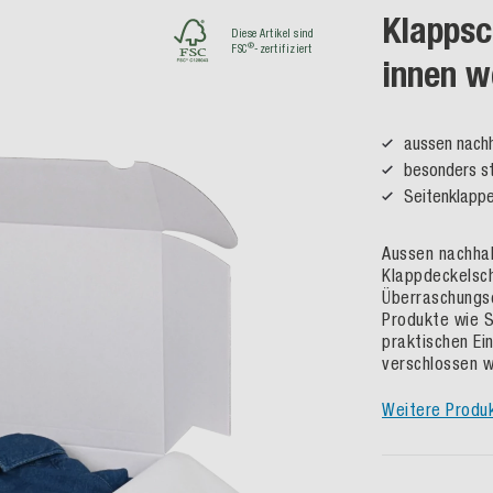
Klappsc
Diese Artikel sind
®
FSC
-zertifiziert
innen w
aussen nachh
besonders st
Seitenklappe
Aussen nachhal
Klappdeckelsch
Überraschungse
Produkte wie Sc
praktischen Ei
verschlossen 
Weitere Produ