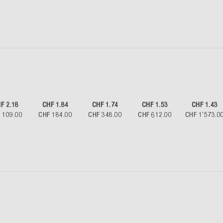
F 2.18
CHF 1.84
CHF 1.74
CHF 1.53
CHF 1.43
 109.00
CHF 184.00
CHF 348.00
CHF 612.00
CHF 1’573.0