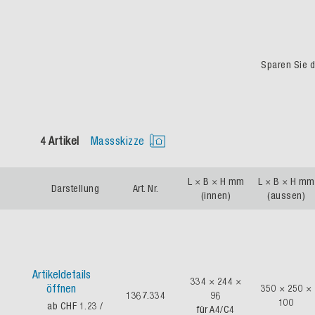
Sparen Sie du
4 Artikel
Massskizze
L × B × H mm
L × B × H mm
Darstellung
Art. Nr.
(innen)
(aussen)
Artikeldetails
334 × 244 ×
öffnen
350 × 250 ×
1367.334
96
100
ab CHF 1.23
/
für A4/C4