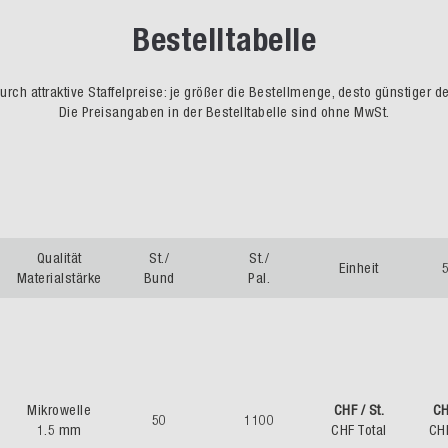
Bestelltabelle
rch attraktive Staffelpreise: je größer die Bestellmenge, desto günstiger d
Die Preisangaben in der Bestelltabelle sind ohne MwSt.
Qualität
St./
St./
Einheit
5
Materialstärke
Bund
Pal.
Mikrowelle
CHF / St.
CH
50
1100
1.5 mm
CHF Total
CH