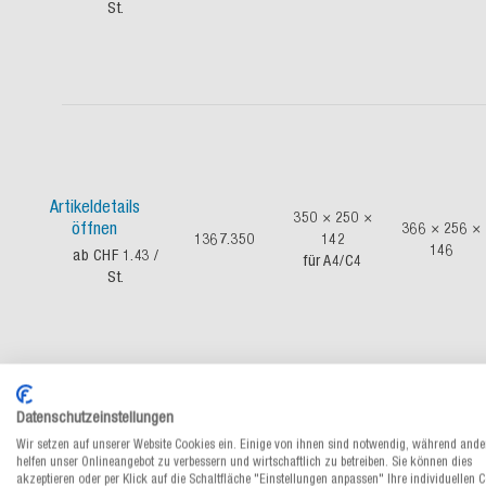
St.
Artikeldetails
350 × 250 ×
öffnen
366 × 256 ×
1367.350
142
146
ab CHF 1.43
/
für A4/C4
St.
Datenschutzeinstellungen
Wir setzen auf unserer Website Cookies ein. Einige von ihnen sind notwendig, während ande
helfen unser Onlineangebot zu verbessern und wirtschaftlich zu betreiben. Sie können dies
430 × 310 ×
Artikeldetails
akzeptieren oder per Klick auf die Schaltfläche "Einstellungen anpassen" Ihre individuellen 