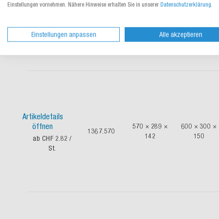
100
öffnen
458 × 319 ×
Einstellungen vornehmen. Nähere Hinweise erhalten Sie in unserer
Datenschutzerklärung
.
1367.430
für
106
ab CHF 1.93
/
A3/Päckchen
St.
M
Einstellungen anpassen
Alle akzeptieren
Artikeldetails
öffnen
570 × 289 ×
600 × 300 ×
1367.570
142
150
ab CHF 2.82
/
St.