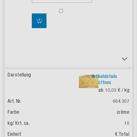
Artikeldetails
öffnen
ab 10,03 €
/ kg
664.307
crème
10
€ Total