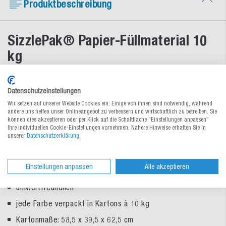
Produktbeschreibung
SizzlePak® Papier-Füllmaterial 10
kg
Farbiges Papier-Füllmaterial - schützt und dekoriert zugleich.
Datenschutzeinstellungen
Ideal für Geschenkkörbe und -schachteln oder als Farbtupfer
in transparenten Beuteln.
Wir setzen auf unserer Website Cookies ein. Einige von ihnen sind notwendig, während
andere uns helfen unser Onlineangebot zu verbessern und wirtschaftlich zu betreiben. Sie
können dies akzeptieren oder per Klick auf die Schaltfläche "Einstellungen anpassen"
fixiert und schützt leichte Güter
Ihre individuellen Cookie-Einstellungen vornehmen. Nähere Hinweise erhalten Sie in
unserer
Datenschutzerklärung
.
hohe Elastizität und Polsterwirkung
antistatisch und entstaubt
– angenehm zu verarbeiten
Einstellungen anpassen
Alle akzeptieren
aus gefaltetem Papier – sehr leicht
umweltfreundlich
jede Farbe verpackt in Kartons à 10 kg
Kartonmaße: 58,5 x 39,5 x 62,5 cm