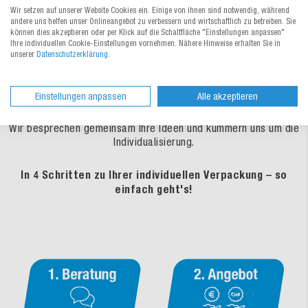
Wir setzen auf unserer Website Cookies ein. Einige von ihnen sind notwendig, während
andere uns helfen unser Onlineangebot zu verbessern und wirtschaftlich zu betreiben. Sie
Sie möchten dieses oder ein anderes Produkt
können dies akzeptieren oder per Klick auf die Schaltfläche "Einstellungen anpassen"
nach Ihren Wünschen und Ideen
Ihre individuellen Cookie-Einstellungen vornehmen. Nähere Hinweise erhalten Sie in
unserer
Datenschutzerklärung
.
individualisieren?
Egal ob bedruckt mit Ihrem Logo und Design, spezielle
Einstellungen anpassen
Alle akzeptieren
Abmessungen, Formate und Konstruktionen oder auf Ihre
Bedürfnisse zugeschnitten.
Wir besprechen gemeinsam Ihre Ideen und kümmern uns um die
Individualisierung.
In 4 Schritten zu Ihrer individuellen Verpackung – so
einfach geht's!