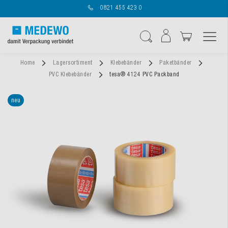
0821 455 423 0
Navigation umschal
Suche
Home
Lagersortiment
Klebebänder
Paketbänder
PVC Klebebänder
tesa® 4124 PVC Packband
neu