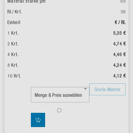
65
36
€ / Rl.
5,35 €
4,74 €
4,46 €
4,24 €
4,12 €
Gratis-Muster