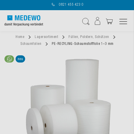
0821 455 423 0
Navigation umschal
Suche
Home
Lagersortiment
Füllen, Polstern, Schützen
Schaumfolien
PE-RECYLING-Schaumstofffolie 1–3 mm
neu