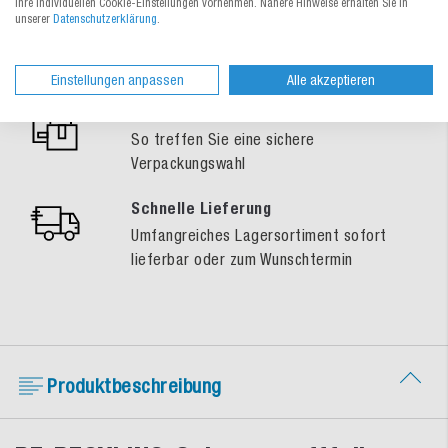
Ihre individuellen Cookie-Einstellungen vornehmen. Nähere Hinweise erhalten Sie in
Fachkundige Beratung
unserer
Datenschutzerklärung
.
Unsere Verpackungsspezialisten sind
persönlich für Sie da
Einstellungen anpassen
Alle akzeptieren
Gratis-Muster-Service
So treffen Sie eine sichere
Verpackungswahl
Schnelle Lieferung
Umfangreiches Lagersortiment sofort
lieferbar oder zum Wunschtermin
Produktbeschreibung