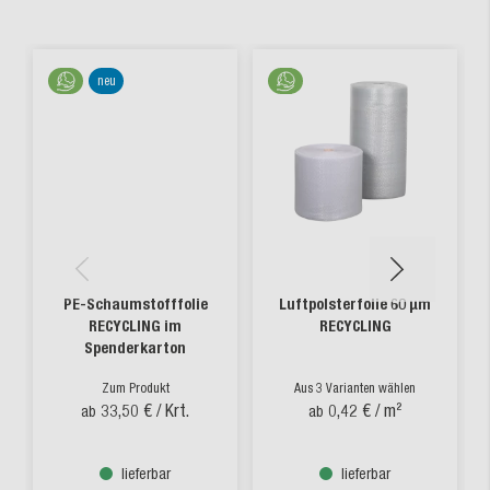
neu
PE-Schaumstofffolie
Luftpolsterfolie 60 µm
RECYCLING im
RECYCLING
Spenderkarton
Zum Produkt
Aus 3 Varianten wählen
33,50 €
/ Krt.
0,42 €
/ m²
ab
ab
lieferbar
lieferbar