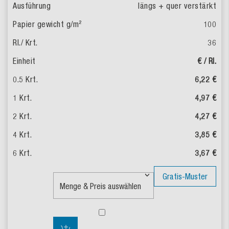
längs + quer verstärkt
100
36
€ / Rl.
6,22 €
4,97 €
4,27 €
3,85 €
3,67 €
Gratis-Muster