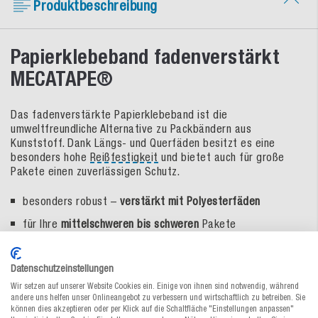
Produktbeschreibung
Papierklebeband fadenverstärkt
MECATAPE®
Das fadenverstärkte Papierklebeband ist die
umweltfreundliche Alternative zu Packbändern aus
Kunststoff. Dank Längs- und Querfäden besitzt es eine
besonders hohe
Reißfestigkeit
und bietet auch für große
Pakete einen zuverlässigen Schutz.
besonders robust –
verstärkt mit Polyesterfäden
für Ihre
mittelschweren bis schweren
Pakete
sehr gute Klebeeigenschaft
und
Soforthaftung
Datenschutzeinstellungen
hohe Reißfestigkeit
Wir setzen auf unserer Website Cookies ein. Einige von ihnen sind notwendig, während
leicht beschriftbar
andere uns helfen unser Onlineangebot zu verbessern und wirtschaftlich zu betreiben. Sie
können dies akzeptieren oder per Klick auf die Schaltfläche "Einstellungen anpassen"