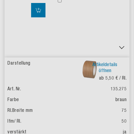
Artikeldetails
öffnen
ab 5,50 €
/ Rl.
135.275
braun
75
50
ja