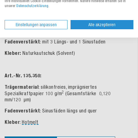
Ihre individuellen Cookie-Einstellungen vornehmen. Nähere Hinweise erhalten Sie in
unserer
Datenschutzerklärung
.
Art.-Nr. 135.250 und Art.-Nr. 135.275:
Trägermaterial:
silikonfreies, imprägniertes
Einstellungen anpassen
Alle akzeptieren
2
Spezialkraftpapier 58 g/m
(Gesamtstärke 0,120 mm/120 µm)
Fadenverstärkt
: mit 3 Längs- und 1 Sinusfaden
Kleber:
Naturkautschuk (Solvent)
Art.-Nr. 135.350:
Trägermaterial
: silikonfreies, imprägniertes
2
Spezialkraftpapier 100 g/m
(Gesamtstärke 0,120
mm/120 µm)
Fadenverstärkt
: Sinusfäden längs und quer
Kleber
:
Hotmelt