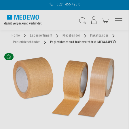
0821 455 423 0
Navigation umschal
Suche
Home
Lagersortiment
Klebebänder
Paketbänder
Papierklebebänder
Papierklebeband fadenverstärkt MECATAPE®