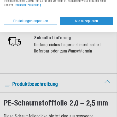
persönlich für Sie da
Ihre individuellen Cookie-Einstellungen vornehmen. Nähere Hinweise erhalten Sie in
unserer
Datenschutzerklärung
.
Gratis-Muster-Service
So treffen Sie eine sichere
Einstellungen anpassen
Alle akzeptieren
Verpackungswahl
Schnelle Lieferung
Umfangreiches Lagersortiment sofort
lieferbar oder zum Wunschtermin
Produktbeschreibung
PE-Schaumstofffolie 2,0 – 2,5 mm
Diese Schaumfoliendicke bietet eine ausgewogene