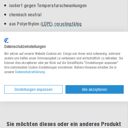
isoliert gegen Temperaturschwankungen
chemisch neutral
aus Polyethylen (
LDPE
),
recyclingfähig
Zur Bestelltabelle ↑
Beratung anfordern
Datenschutzeinstellungen
Wir setzen auf unserer Website Cookies ein. Einige von ihnen sind notwendig, während
andere uns helfen unser Onlineangebot zu verbessern und wirtschaftlich zu betreiben. Sie
können dies akzeptieren oder per Klick auf die Schaltfläche "Einstellungen anpassen"
Materialeigenschaften
Ihre individuellen Cookie-Einstellungen vornehmen. Nähere Hinweise erhalten Sie in
unserer
Datenschutzerklärung
.
Dokumente
Einstellungen anpassen
Alle akzeptieren
Sie möchten dieses oder ein anderes Produkt