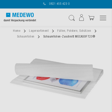
0821 455 423 0
Navigation umschal
Suche
Home
Lagersortiment
Füllen, Polstern, Schützen
Schaumfolien
Schaumfolien-Zuschnitt MECASOFT20®