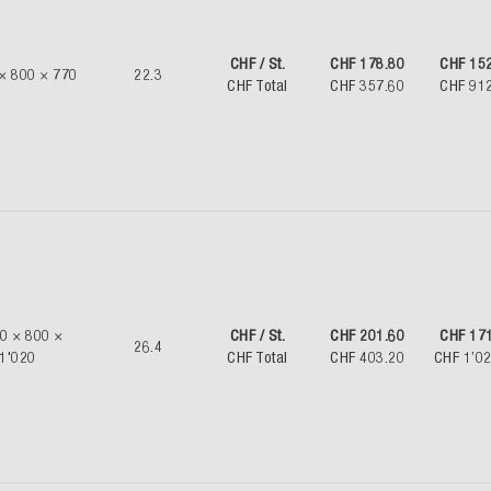
CHF / St.
CHF 178.80
CHF 15
× 800 × 770
22.3
CHF Total
CHF 357.60
CHF 91
0 × 800 ×
CHF / St.
CHF 201.60
CHF 17
26.4
1'020
CHF Total
CHF 403.20
CHF 1’0