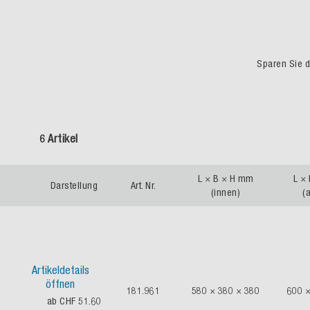
Sparen Sie du
6 Artikel
L × B × H mm
L ×
Darstellung
Art. Nr.
(innen)
(
Artikeldetails
öffnen
181.961
580 × 380 × 380
600 ×
ab CHF 51.60