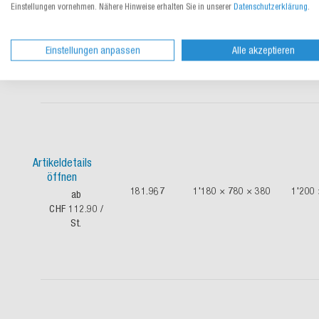
öffnen
Einstellungen vornehmen. Nähere Hinweise erhalten Sie in unserer
Datenschutzerklärung
.
181.965
780 × 580 × 580
800 ×
ab CHF 90.20
/ St.
Einstellungen anpassen
Alle akzeptieren
Artikeldetails
öffnen
181.967
1'180 × 780 × 380
1'200 
ab
CHF 112.90
/
St.