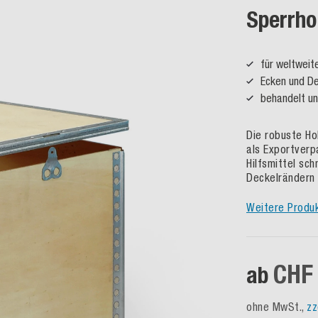
Sperrho
für weltweit
Ecken und De
behandelt un
Die robuste Ho
als Exportverp
Hilfsmittel sch
Deckelrändern 
Weitere Produ
CHF 
ab
ohne MwSt.,
zz