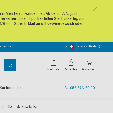
x
um in Meisterschwanden neu. Ab dem 17. August
zeiten. Unser Tipp: Bestellen Sie frühzeitig, um
676 60 90
, per E-Mail an
office@medewo.ch
oder
Store
e Qualität
Schweiz (Deutsch)
auswählen
Suche
Merkliste
Anmelden
Warenkorb
Kartonfinder
056 676 60 90
Sperrholz-Kiste faltbar