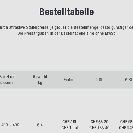
Bestelltabelle
rch attraktive Staffelpreise: je größer die Bestellmenge, desto günstiger d
Die Preisangaben in der Bestelltabelle sind ohne MwSt.
 B × H mm
Gewicht
Einheit
2 St.
6 St
aussen)
kg
CHF / St.
CHF 68.20
CHF 58
 400 × 400
6.4
CHF Total
CHF 136.40
CHF 34