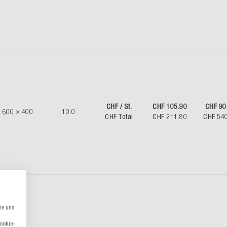
CHF / St.
CHF 105.90
CHF 90
 600 × 400
10.0
CHF Total
CHF 211.80
CHF 54
re uns
Cookie-