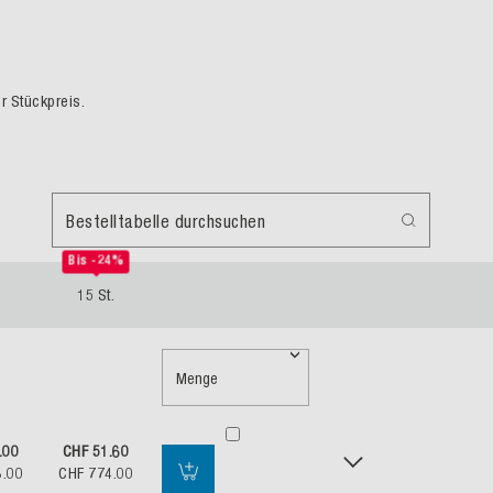
er Stückpreis.
Bestelltabelle durchsuchen
Bis -24%
.
15 St.
Menge
.00
CHF 51.60
8.00
CHF 774.00