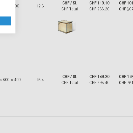
CHF / St.
CHF 119.10
CHF 10
 600 × 600
12.3
CHF Total
CHF 238.20
CHF 60
CHF / St.
CHF 149.20
CHF 12
× 800 × 400
16.4
CHF Total
CHF 298.40
CHF 76