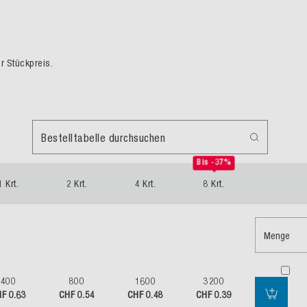
er Stückpreis.
Bestelltabelle durchsuchen
Bis -37%
1 Krt.
2 Krt.
4 Krt.
8 Krt.
Menge
400
800
1600
3200
F 0.63
CHF 0.54
CHF 0.48
CHF 0.39