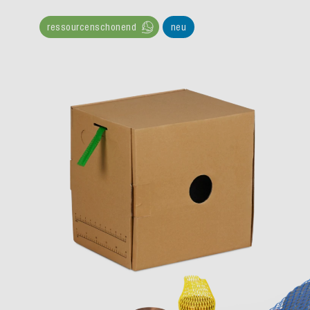
ressourcenschonend
neu