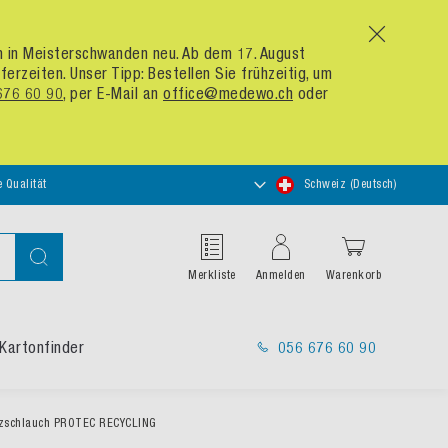
x
um in Meisterschwanden neu. Ab dem 17. August
zeiten. Unser Tipp: Bestellen Sie frühzeitig, um
676 60 90
, per E-Mail an
office@medewo.ch
oder
Store
e Qualität
Schweiz (Deutsch)
auswählen
Suche
Merkliste
Anmelden
Warenkorb
Kartonfinder
056 676 60 90
zschlauch PROTEC RECYCLING