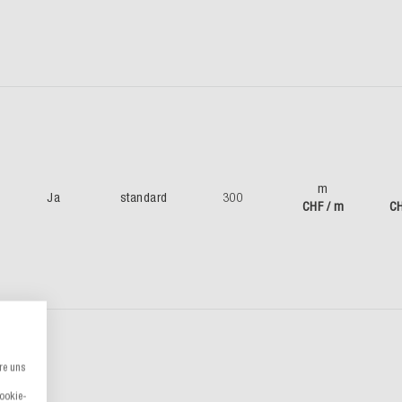
m
Ja
standard
300
CHF / m
CH
re uns
Cookie-