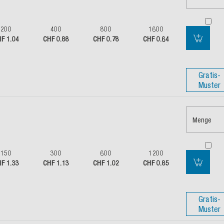
200
400
800
1600
F 1.04
CHF 0.88
CHF 0.78
CHF 0.64
Gratis-
Muster
Menge
150
300
600
1200
F 1.33
CHF 1.13
CHF 1.02
CHF 0.85
Gratis-
Muster