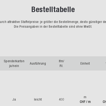
Bestelltabelle
rch attraktive Staffelpreise: je größer die Bestellmenge, desto günstiger d
Die Preisangaben in der Bestelltabelle sind ohne MwSt.
Spenderkarton
lfm/
Ausführung
Einheit
ja/nein
Rl.
m
Ja
leicht
400
CHF / m
CH