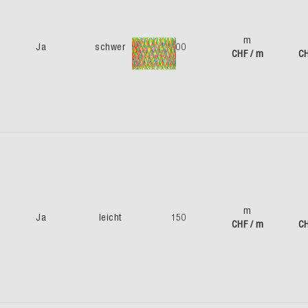
m
Ja
schwer
200
CHF / m
CH
m
Ja
leicht
150
CHF / m
CH