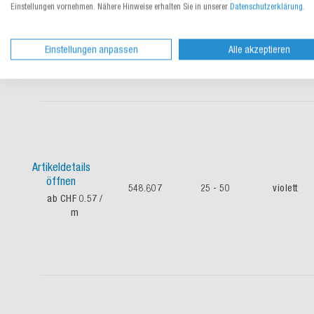
öffnen
Einstellungen vornehmen. Nähere Hinweise erhalten Sie in unserer
Datenschutzerklärung
.
548.606
25 - 50
grün
ab CHF 0.51
/
m
Einstellungen anpassen
Alle akzeptieren
Artikeldetails
öffnen
548.607
25 - 50
violett
ab CHF 0.57
/
m