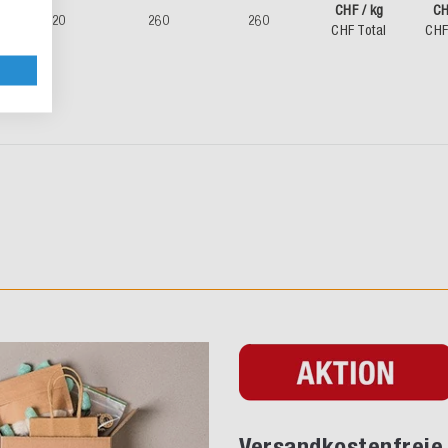
CHF / kg
CH
20
260
260
CHF Total
CHF
Versandkostenfreie 