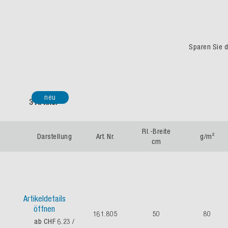
Sparen Sie du
neu
3 Artikel
Rl.-Breite
Darstellung
Art. Nr.
g/m²
cm
Artikeldetails
öffnen
161.805
50
80
ab CHF 6.23
/