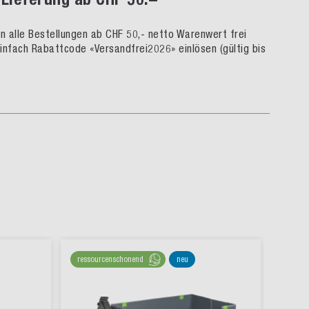
rn alle Bestellungen ab CHF 50,- netto Warenwert frei
infach Rabattcode «Versandfrei2026» einlösen (gültig bis
ressourcenschonend
neu
nachha