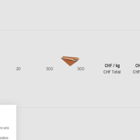
CHF / kg
CH
20
300
300
CHF Total
CHF
re uns
Cookie-