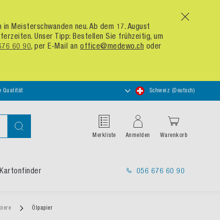
x
um in Meisterschwanden neu. Ab dem 17. August
zeiten. Unser Tipp: Bestellen Sie frühzeitig, um
676 60 90
, per E-Mail an
office@medewo.ch
oder
Store
e Qualität
Schweiz (Deutsch)
auswählen
Suche
Merkliste
Anmelden
Warenkorb
Kartonfinder
056 676 60 90
piere
Ölpapier