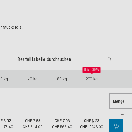
er Stückpreis.
Bestelltabelle durchsuchen
Bis -30%
20 kg
40 kg
80 kg
200 kg
Menge
F 8.92
CHF 7.85
CHF 7.08
CHF 6.23
 178.40
CHF 314.00
CHF 566.40
CHF 1’246.00