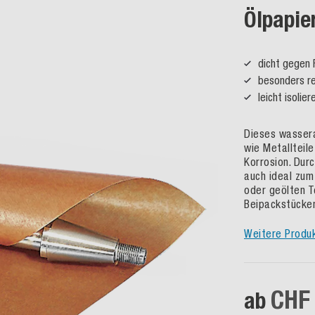
Ölpapie
dicht gegen 
besonders re
leicht isolie
Dieses wassera
wie Metallteile
Korrosion. Durc
auch ideal zum
oder geölten T
Beipackstücken
Weitere Produ
CHF 
ab