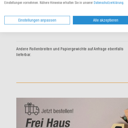
öffnen
Einstellungen vornehmen. Nähere Hinweise erhalten Sie in unserer
Datenschutzerklärung
.
161.808
100
80
ab CHF 6.06
/
kg
Einstellungen anpassen
Alle akzeptieren
Andere Rollenbreiten und Papiergewichte auf Anfrage ebenfalls
lieferbar.