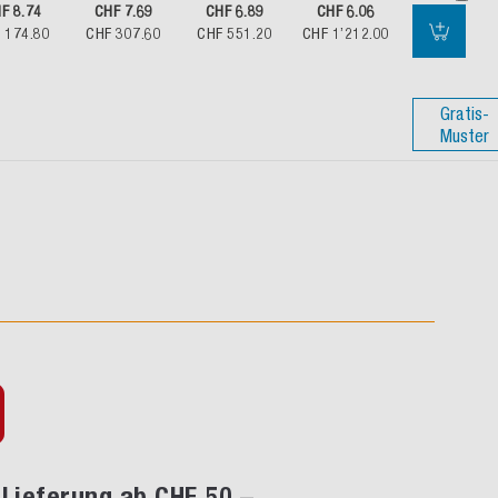
F 8.74
CHF 7.69
CHF 6.89
CHF 6.06
 174.80
CHF 307.60
CHF 551.20
CHF 1’212.00
Gratis-
Muster
Lieferung ab CHF 50.–