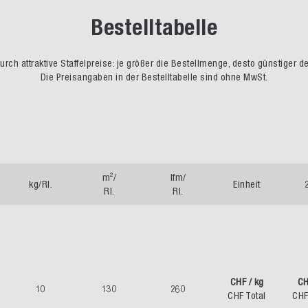
Bestelltabelle
rch attraktive Staffelpreise: je größer die Bestellmenge, desto günstiger d
Die Preisangaben in der Bestelltabelle sind ohne MwSt.
m²/
lfm/
kg/Rl.
Einheit
Rl.
Rl.
CHF / kg
CH
10
130
260
CHF Total
CHF