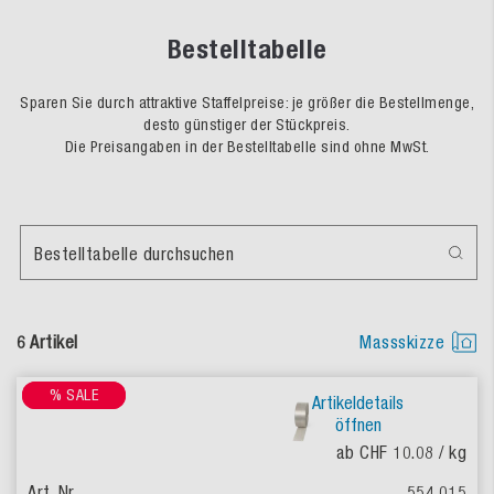
Bestelltabelle
Sparen Sie durch attraktive Staffelpreise: je größer die Bestellmenge,
desto günstiger der Stückpreis.
Die Preisangaben in der Bestelltabelle sind ohne MwSt.
Bestelltabelle durchsuchen
6 Artikel
Massskizze
% SALE
% SALE
Artikeldetails
öffnen
ab CHF 10.08
/ kg
554.015