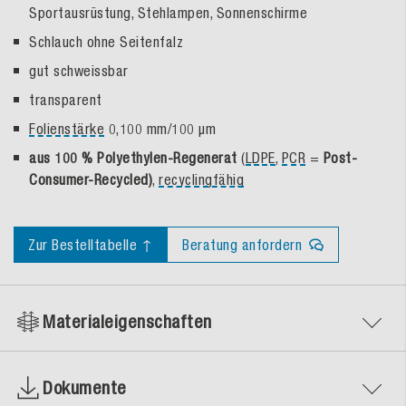
Sportausrüstung, Stehlampen, Sonnenschirme
Schlauch ohne Seitenfalz
gut schweissbar
transparent
Folienstärke
0,100 mm/100 µm
aus 100 % Polyethylen-Regenerat
(
LDPE
,
PCR
=
Post-
Consumer-Recycled)
,
recyclingfähig
Zur Bestelltabelle ↑
Beratung anfordern
Materialeigenschaften
Dokumente