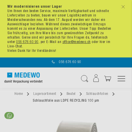
Wir modernisieren unser Lager
x
Um Ihnen den besten Service, maximale Verfügbarkeit und schnelle
Lieferzeiten zu bieten, bauen wir unser Logistikzentrum in
Meisterschwanden neu. Ab dem 17. August werden wir daher ein
Ausweichlager beziehen. Während dieses zweiwöchigen Umzugs
kommt es zu einer Anpassung der Lieferzeiten. Unser Tipp: Bestellen
Sie frühzeitig, um Ihre Ware bis zum gewünschten Zeitpunkt zu
erhalten. Gerne sind wir persönlich für Ihre Fragen da, telefonisch
unter
056 676 60 90
, per E-Mail an
office@medewo.ch
oder hier im
Live-Chat.
Vielen Dank für Ihr Verständnis!
056 676 60 90
Navigation umschal
Suche
Home
Lagersortiment
Beutel
Schlauchfolien
Schlauchfolie aus LDPE RECYCLING 100 µm