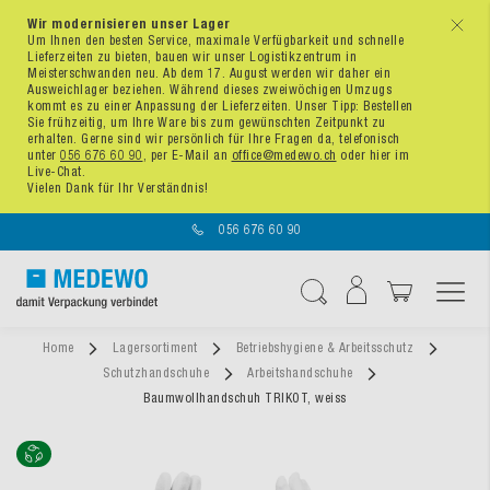
Wir modernisieren unser Lager
x
Um Ihnen den besten Service, maximale Verfügbarkeit und schnelle
Lieferzeiten zu bieten, bauen wir unser Logistikzentrum in
Meisterschwanden neu. Ab dem 17. August werden wir daher ein
Ausweichlager beziehen. Während dieses zweiwöchigen Umzugs
kommt es zu einer Anpassung der Lieferzeiten. Unser Tipp: Bestellen
Sie frühzeitig, um Ihre Ware bis zum gewünschten Zeitpunkt zu
erhalten. Gerne sind wir persönlich für Ihre Fragen da, telefonisch
unter
056 676 60 90
, per E-Mail an
office@medewo.ch
oder hier im
Live-Chat.
Vielen Dank für Ihr Verständnis!
056 676 60 90
Navigation umschal
Suche
Home
Lagersortiment
Betriebshygiene & Arbeitsschutz
Schutzhandschuhe
Arbeitshandschuhe
Baumwollhandschuh TRIKOT, weiss