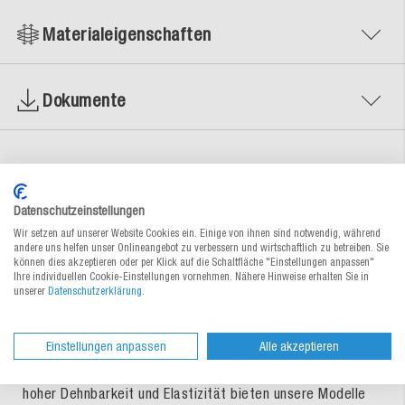
Materialeigenschaften
Dokumente
Jetzt Produktvergleich ansehen
Datenschutzeinstellungen
Wir setzen auf unserer Website Cookies ein. Einige von ihnen sind notwendig, während
Mit den richtigen Handschuhen lassen sich
andere uns helfen unser Onlineangebot zu verbessern und wirtschaftlich zu betreiben. Sie
können dies akzeptieren oder per Klick auf die Schaltfläche "Einstellungen anpassen"
unterschiedlichste Aufgaben und Arbeiten sicher und
Ihre individuellen Cookie-Einstellungen vornehmen. Nähere Hinweise erhalten Sie in
effizient bewältigen. So vielfältig wie die Einsatzgebiete
unserer
Datenschutzerklärung
.
sind auch die Anforderungen an den Schutz der Hände. Ob
hohe Sicherheit bei anspruchsvollen Tätigkeiten, wie
Schnittschutz, Rutschfestigkeit und hohes Tastgefühl oder
Einstellungen anpassen
Alle akzeptieren
ressourcenschonende Varianten für den Erhalt der Umwelt
– bei uns finden Sie Ihren perfekten Handschuh. Dank
hoher Dehnbarkeit und Elastizität bieten unsere Modelle