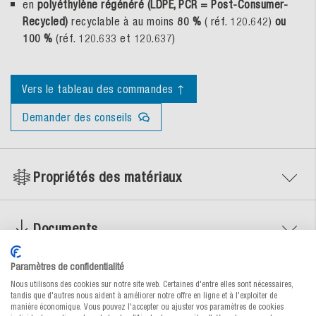
en
polyéthylène régénéré (LDPE, PCR = Post-Consumer-
Recycled)
recyclable à au moins
80 %
( réf. 120.642)
ou
100 %
(réf. 120.633 et 120.637)
Vers le tableau des commandes ↑
Demander des conseils
Propriétés des matériaux
Documents
Paramètres de confidentialité
Nous utilisons des cookies sur notre site web. Certaines d'entre elles sont nécessaires,
tandis que d'autres nous aident à améliorer notre offre en ligne et à l'exploiter de
manière économique. Vous pouvez l'accepter ou ajuster vos paramètres de cookies
Un emballage individuel en 4 étapes