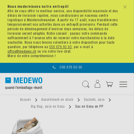
Nous modernisons notre entrepôt
x
Afin de vous offrir le meilleur service, une disponibilité maximale et des
délais de livraison rapides, nous construisons un nouveau centre
logistique à Meisterschwanden. À partir du 17 août, nous transférerons
temporairement nos activités dans un entrepôt provisoire. Pendant cette
période de déménagement d'environ deux semaines, les délais de
livraison seront adaptés. Notre conseil : passez votre commande
suffisamment à l'avance afin de recevoir votre marchandise à la date
souhaitée. Nous nous tenons volontiers à votre disposition pour toute
question, par téléphone au
056 676 60 90
, par e-mail à
office@medewo.ch
ou via notre live-chat.
Merci de votre compréhension !
056 676 60 90
Affichage navigatio
Chercher
Accueil
Assortiment en stock
Sachets, sacs
Big Bag, sacs en tissu
Sac en tissu en PP