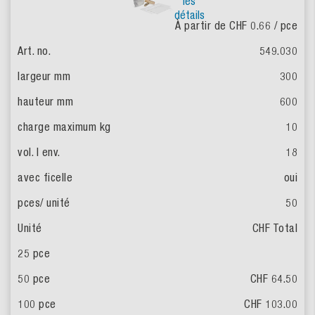
les
détails
À partir de CHF 0.66
/ pce
549.030
300
600
10
18
oui
50
CHF Total
CHF 64.50
CHF 103.00