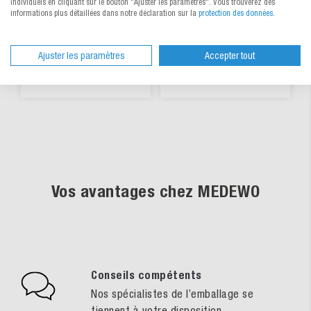
individuels en cliquant sur le bouton "Ajuster les paramètres". Vous trouverez des
informations plus détaillées dans notre déclaration sur la
protection des données
.
Choisir parmi 2 variantes
Voir le produit
CHF 0.0324
/ pce
CHF 53.30
/ pce
dès
dès
Ajuster les paramètres
Accepter tout
Disponible
Disponible
Vos avantages chez MEDEWO
Conseils compétents
Nos spécialistes de l’emballage se
tiennent à votre disposition