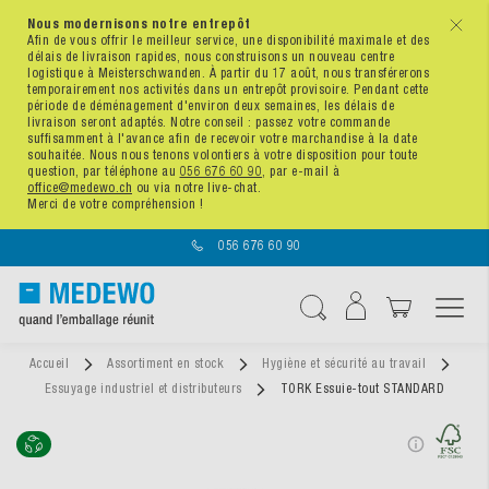
Nous modernisons notre entrepôt
x
Afin de vous offrir le meilleur service, une disponibilité maximale et des
délais de livraison rapides, nous construisons un nouveau centre
logistique à Meisterschwanden. À partir du 17 août, nous transférerons
temporairement nos activités dans un entrepôt provisoire. Pendant cette
période de déménagement d'environ deux semaines, les délais de
livraison seront adaptés. Notre conseil : passez votre commande
suffisamment à l'avance afin de recevoir votre marchandise à la date
souhaitée. Nous nous tenons volontiers à votre disposition pour toute
question, par téléphone au
056 676 60 90
, par e-mail à
office@medewo.ch
ou via notre live-chat.
Merci de votre compréhension !
056 676 60 90
Affichage navigatio
Chercher
Accueil
Assortiment en stock
Hygiène et sécurité au travail
Essuyage industriel et distributeurs
TORK Essuie-tout STANDARD