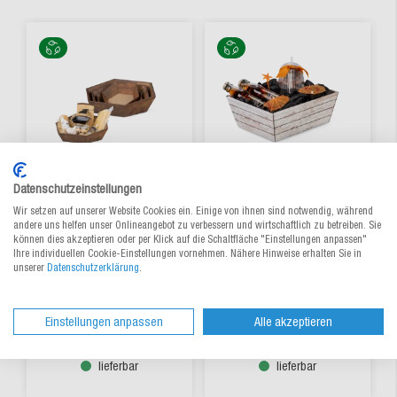
Datenschutzeinstellungen
Wir setzen auf unserer Website Cookies ein. Einige von ihnen sind notwendig, während
andere uns helfen unser Onlineangebot zu verbessern und wirtschaftlich zu betreiben. Sie
Geschenkkorb 6-eckig
Geschenkkorb NATURA
können dies akzeptieren oder per Klick auf die Schaltfläche "Einstellungen anpassen"
Vintage RUSTIKAL
Ihre individuellen Cookie-Einstellungen vornehmen. Nähere Hinweise erhalten Sie in
unserer
Datenschutzerklärung
.
Aus 4 Varianten wählen
Aus 2 Varianten wählen
2,23 €
/ St.
2,29 €
/ St.
ab
ab
Einstellungen anpassen
Alle akzeptieren
lieferbar
lieferbar