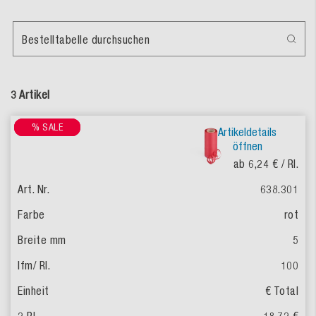
Bestelltabelle durchsuchen
3 Artikel
% SALE
% SALE
% SALE
Artikeldetails
öffnen
ab 6,24 €
/ Rl.
638.301
rot
5
100
€ Total