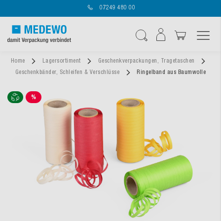
07249 480 00
Navigation umschal
Suche
Home
Lagersortiment
Geschenkverpackungen, Tragetaschen
Geschenkbänder, Schleifen & Verschlüsse
Ringelband aus Baumwolle
%
SALE