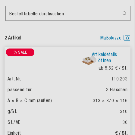
Bestelltabelle durchsuchen
2 Artikel
Maßskizze
% SALE
% SALE
Artikeldetails
öffnen
ab 5,52 €
/ St.
110.203
3 Flaschen
313 × 370 × 116
310
30
€ / St.