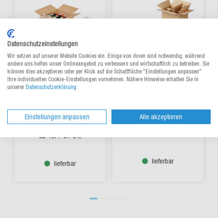
Datenschutzeinstellungen
Wir setzen auf unserer Website Cookies ein. Einige von ihnen sind notwendig, während
andere uns helfen unser Onlineangebot zu verbessern und wirtschaftlich zu betreiben. Sie
können dies akzeptieren oder per Klick auf die Schaltfläche "Einstellungen anpassen"
Ihre individuellen Cookie-Einstellungen vornehmen. Nähere Hinweise erhalten Sie in
Flaschen-
Flaschenkarton für
unserer
Datenschutzerklärung
.
Versandverpackung
0,75 Liter, DHL
Faserguss für 0,75
zertifiziert
Liter
Einstellungen anpassen
Alle akzeptieren
Aus 5 Varianten wählen
Aus 4 Varianten wählen
1,45 €
/ St.
ab
1,91 €
/ St.
ab
lieferbar
lieferbar