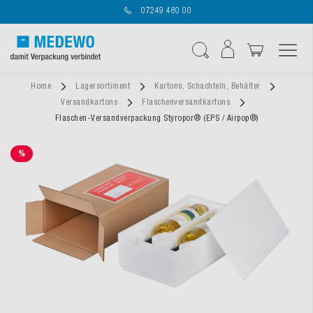
07249 480 00
Navigation umschal
Suche
Home
Lagersortiment
Kartons, Schachteln, Behälter
Versandkartons
Flaschenversandkartons
Flaschen-Versandverpackung Styropor® (EPS / Airpop®)
%
SALE