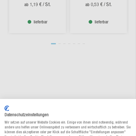
1,19 €
/ St.
0,53 €
/ St.
ab
ab
lieferbar
lieferbar
MEDEWO: Ihr professioneller Partner
Datenschutzeinstellungen
für individuelle Verpackungen
Wir setzen auf unserer Website Cookies ein. Einige von ihnen sind notwendig, während
andere uns helfen unser Onlineangebot zu verbessern und wirtschaftlich zu betreiben. Sie
können dies akzeptieren oder per Klick auf die Schaltfläche "Einstellungen anpassen"