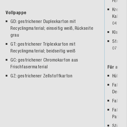
FEFCO 
Kreuzve
Vollpappe
Kalende
GD: gestrichener Duplexkarton mit
0412
Recyclingmaterial; einseitig weiß, Rückseite
Klappde
grau
Stanzve
GT: gestrichener Triplexkarton mit
0711, F
Recyclingmaterial; beidseitig weiß
GC: gestrichener Chromokarton aus
Frischfasermaterial
Für alle
GZ: gestrichener Zellstoffkarton
Hülsen 
Faltsch
Deckelk
Faltsch
Faltsch
Patenb
Stülpfa