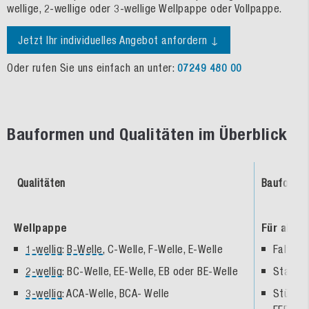
wellige, 2-wellige oder 3-wellige Wellpappe oder Vollpappe.
Jetzt Ihr individuelles Angebot anfordern ↓
Oder rufen Sie uns einfach an unter:
07249 480 00
Bauformen und Qualitäten im Überblick
Qualitäten
Bauforme
Wellpappe
Für alle
1-wellig
:
B-Welle
, C-Welle, F-Welle, E-Welle
Faltkar
2-wellig
: BC-Welle, EE-Welle, EB oder BE-Welle
Stanzve
3-wellig
: ACA-Welle, BCA- Welle
Stülpde