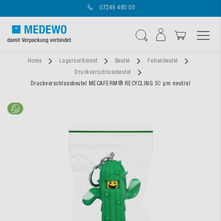
07249 480 00
Navigation umschal
Suche
Home
Lagersortiment
Beutel
Folienbeutel
Druckverschlussbeutel
Druckverschlussbeutel MECAFERM® RECYCLING 50 µm neutral